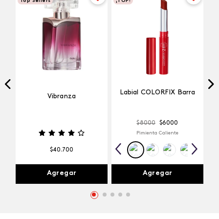
Top Sellers
¡TOP!
Labial COLORFIX Barra
Vibranza
$
8000
$
6000
Pimienta Caliente
$
40
.
700
Agregar
Agregar