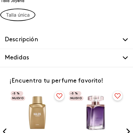
Talla Joyeria
Talla única
Descripción
Medidas
¡Encuentra tu perfume favorito!
-
5 %
-
5 %
NUEVO
NUEVO