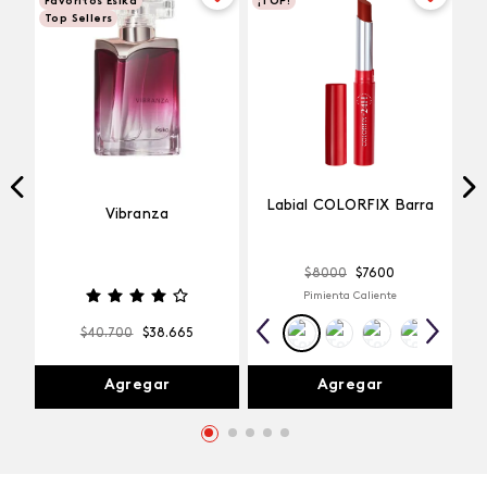
Favoritos Esika
¡TOP!
Top Sellers
Labial COLORFIX Barra
Vibranza
$
8000
$
7600
Pimienta Caliente
$
40
.
700
$
38
.
665
Agregar
Agregar