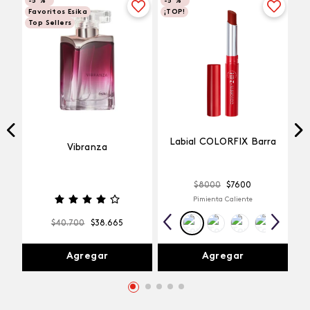
-
5 %
-
5 %
Favoritos Esika
¡TOP!
Top Sellers
Labial COLORFIX Barra
Vibranza
$
8000
$
7600
Pimienta Caliente
$
40
.
700
$
38
.
665
Agregar
Agregar