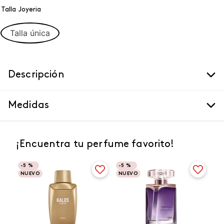
Talla Joyeria
Talla única
Descripción
Medidas
¡Encuentra tu perfume favorito!
-
5 %
-
5 %
NUEVO
NUEVO