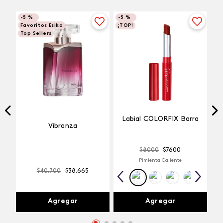
-
5 %
-
5 %
Favoritos Esika
¡TOP!
Top Sellers
Labial COLORFIX Barra
Vibranza
$
8000
$
7600
Pimienta Caliente
$
40
.
700
$
38
.
665
Agregar
Agregar