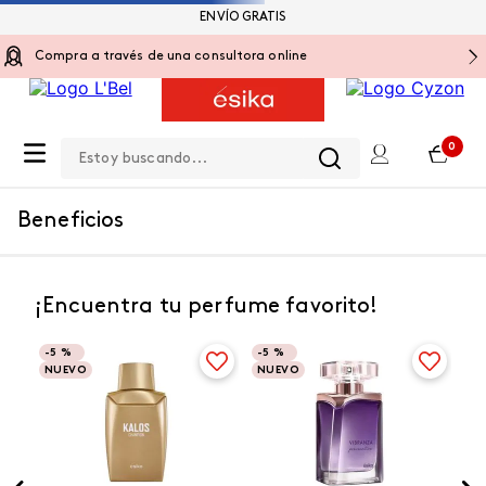
ENVÍO GRATIS
Compra a través de una consultora online
Estoy buscando...
0
Beneficios
¡Encuentra tu perfume favorito!
-
5 %
-
5 %
NUEVO
NUEVO