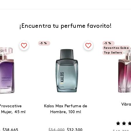
¡Encuentra tu perfume favorito!
-
5 %
-
5 %
Favoritos Esika
Top Sellers
Vibr
Provocative
Kalos Max Perfume de
 Mujer, 45 ml
Hombre, 100 ml
0
$
38
.
665
$
34
.
000
$
32
.
300