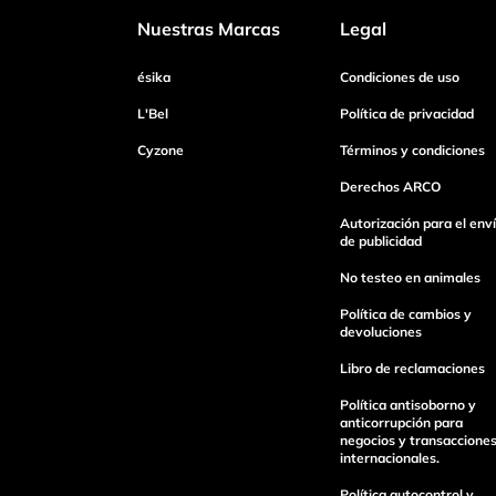
Nuestras Marcas
Legal
Dirección de email
ésika
Condiciones de uso
L'Bel
Política de privacidad
Cyzone
Términos y condiciones
Escribe un comentario
Derechos ARCO
Autorización para el env
de publicidad
No testeo en animales
Enviar Comentario
Política de cambios y
devoluciones
Libro de reclamaciones
Política antisoborno y
anticorrupción para
negocios y transaccione
internacionales.
Política autocontrol y