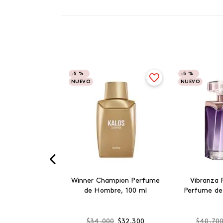
-
5 %
-
5 %
NUEVO
NUEVO
Winner Champion Perfume
Vibranza 
de Hombre, 100 ml
Perfume de
$
34
.
000
$
32
.
300
$
40
.
70