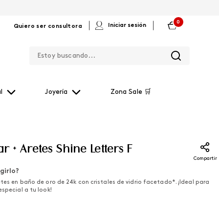
0
|
|
Iniciar sesión
Quiero ser consultora
Estoy buscando...
l
Joyería
Zona Sale 🛒
ar + Aretes Shine Letters F
Compartir
girlo?
etes en baño de oro de 24k con cristales de vidrio facetado*. ¡Ideal para
especial a tu look!