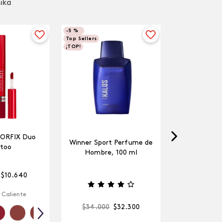
sika
-
5 %
Top Sellers
¡TOP!
LORFIX Duo
Winner Sport Perfume de
too
Hombre, 100 ml
$
10
.
640
 Caliente
$
34
.
000
$
32
.
300