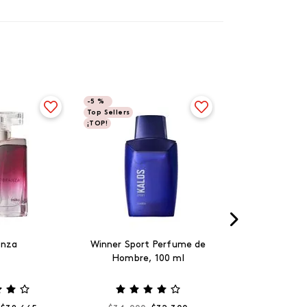
-
5 %
Top Sellers
¡TOP!
anza
Winner Sport Perfume de
Hombre, 100 ml