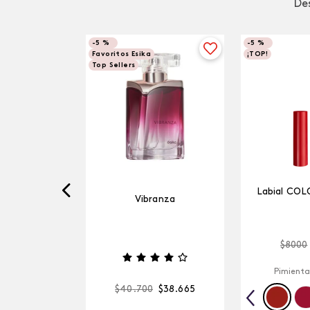
Des
-
5 %
-
5 %
Favoritos Esika
¡TOP!
Top Sellers
Labial COL
Vibranza
$
8000
Pimienta
$
40
.
700
$
38
.
665