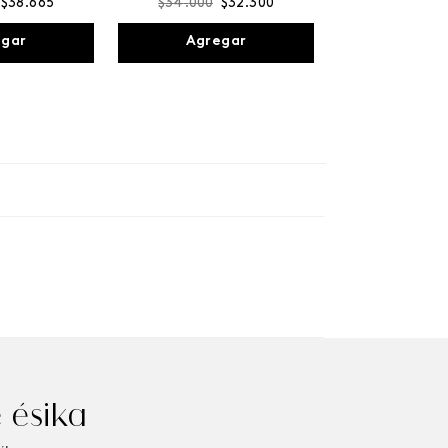
$
38
.
665
$
34
.
000
$
32
.
300
egar
Agregar
 ésika