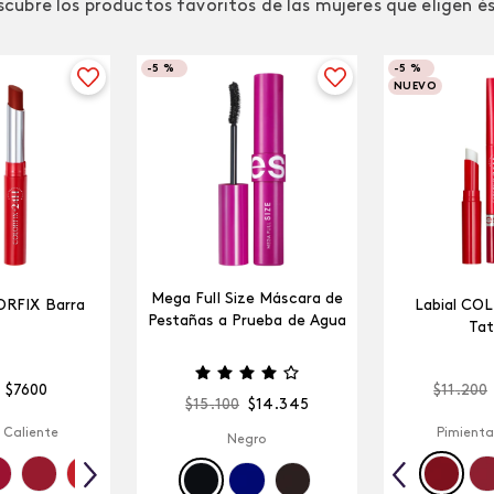
cubre los productos favoritos de las mujeres que eligen é
-
5 %
-
5 %
NUEVO
Mega Full Size Máscara de
ORFIX Barra
Labial CO
Pestañas a Prueba de Agua
Tat
$
7600
$
11
.
200
$
15
.
100
$
14
.
345
 Caliente
Pimienta
Negro