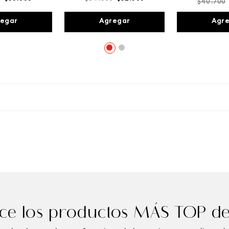
$
40
.
700
egar
Agregar
Agr
e los productos MÁS TOP de