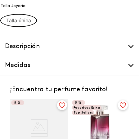
Talla Joyeria
Talla única
Descripción
Medidas
¡Encuentra tu perfume favorito!
-
5 %
-
5 %
Favoritos Esika
Top Sellers