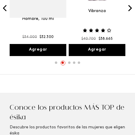
Vibranza
e
Kalos Max Perfume de
ml
Hombre, 100 ml
$
34
.
000
$
32
.
300
$
40
.
700
$
38
.
665
Agregar
Agregar
Conoce los productos MÁS TOP de
ésika
Descubre los productos favoritos de las mujeres que eligen
ésika