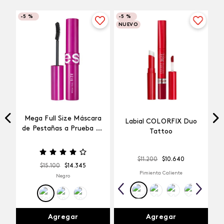
-
5 %
-
5 %
NUEVO
Mega Full Size Máscara
Labial COLORFIX Duo
a
de Pestañas a Prueba de
Tattoo
Agua
$
11
.
200
$
10
.
640
$
15
.
100
$
14
.
345
Pimienta Caliente
Negro
Agregar
Agregar