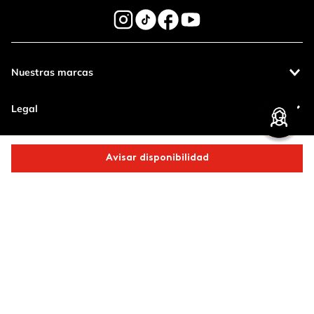
Nuestras marcas
Legal
Contáctanos
Avisar disponibilidad
Pagos 100%
Entregas a todo
Comparte este producto
seguros
el país
Productos de
calidad
Copiar link
Whatsapp
Facebook
Más
Operamos con