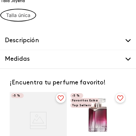
Talla Joyeria
Talla única
Descripción
Medidas
¡Encuentra tu perfume favorito!
-
5 %
-
5 %
Favoritos Esika
Top Sellers