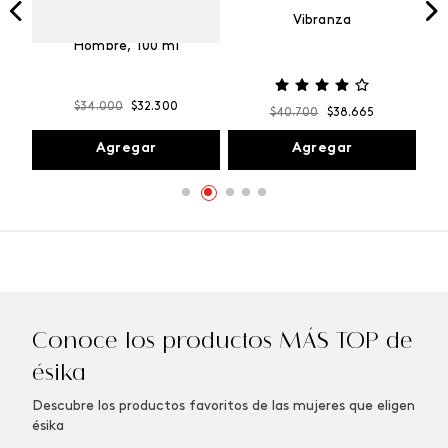
Vibranza
e
Kalos Max Perfume de
ml
Hombre, 100 ml
$
34
.
000
$
32
.
300
$
40
.
700
$
38
.
665
Agregar
Agregar
Conoce los productos MÁS TOP de
ésika
Descubre los productos favoritos de las mujeres que eligen
ésika