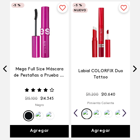
-
5 %
-
5 %
NUEVO
Mega Full Size Máscara
Labial COLORFIX Duo
a
de Pestañas a Prueba de
Tattoo
Agua
$
11
.
200
$
10
.
640
$
15
.
100
$
14
.
345
Pimienta Caliente
Negro
Agregar
Agregar