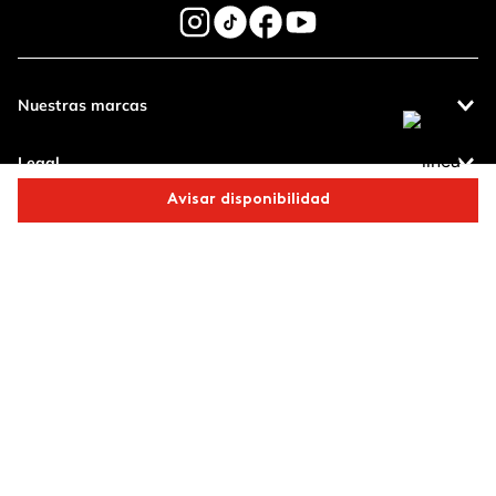
Nuestras marcas
Legal
Avisar disponibilidad
Contáctanos
Comparte este producto
Pagos 100%
Entregas a todo
seguros
el país
Copiar link
Whatsapp
Facebook
Más
Productos de
calidad
Operamos con
(function() { sessionStorage.setItem("last_referrer",