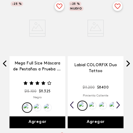
-
25 %
-
25 %
NUEVO
Mega Full Size Máscara
Labial COLORFIX Duo
a
de Pestañas a Prueba de
Tattoo
Agua
$
11
.
200
$
8400
$
15
.
100
$
11
.
325
Pimienta Caliente
Negro
Agregar
Agregar