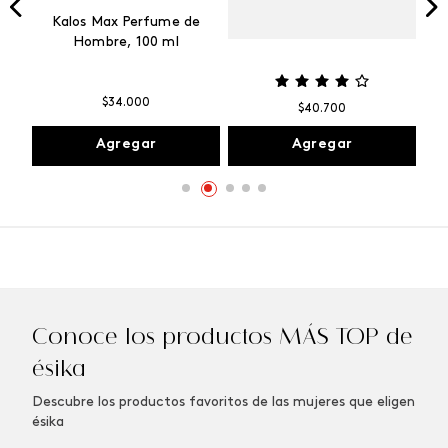
Vibranza
e
Kalos Max Perfume de
ml
Hombre, 100 ml
$
34
.
000
$
40
.
700
Agregar
Agregar
Conoce los productos MÁS TOP de
ésika
Descubre los productos favoritos de las mujeres que eligen
ésika