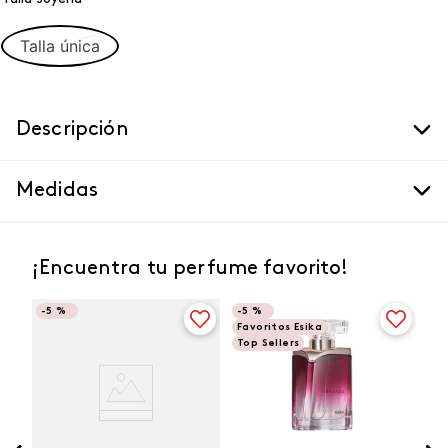
Talla única
Descripción
Medidas
¡Encuentra tu perfume favorito!
-
5 %
-
5 %
Favoritos Esika
Top Sellers