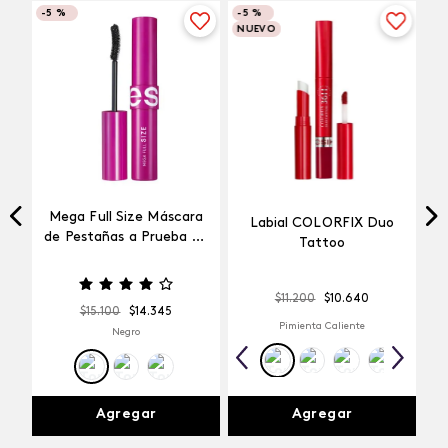
-
5 %
-
5 %
NUEVO
Mega Full Size Máscara
Labial COLORFIX Duo
a
de Pestañas a Prueba de
Tattoo
Agua
$
11
.
200
$
10
.
640
$
15
.
100
$
14
.
345
Pimienta Caliente
Negro
Agregar
Agregar