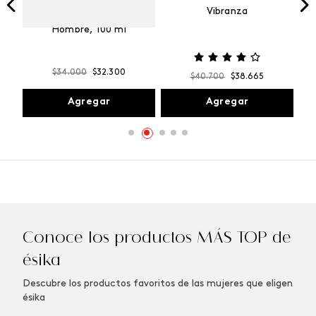
Vibranza
e
Kalos Max Perfume de
ml
Hombre, 100 ml
$
34
.
000
$
32
.
300
$
40
.
700
$
38
.
665
Agregar
Agregar
Conoce los productos MÁS TOP de
ésika
Descubre los productos favoritos de las mujeres que eligen
ésika