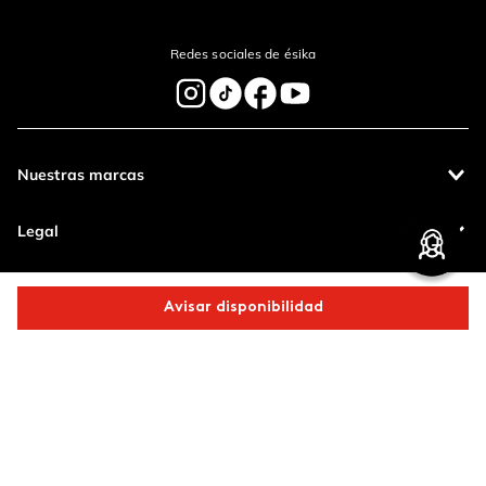
Enviar Comentario
Redes sociales de ésika
Nuestras marcas
Legal
Contáctanos
Avisar disponibilidad
Pagos 100%
Entregas a todo
Comparte este producto
seguros
el país
Productos de
calidad
Copiar link
Whatsapp
Facebook
Más
Operamos con