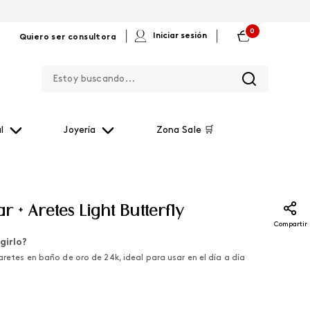
0
|
|
Iniciar sesión
Quiero ser consultora
Estoy buscando...
l
Joyería
Zona Sale 🛒
ar + Aretes Light Butterfly
Compartir
girlo?
 aretes en baño de oro de 24k, ideal para usar en el día a día