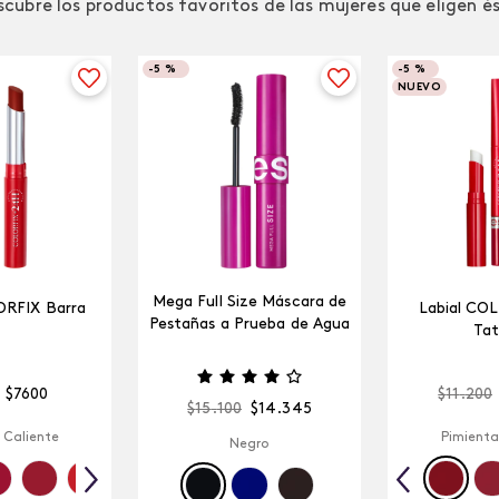
cubre los productos favoritos de las mujeres que eligen é
-
5 %
-
5 %
NUEVO
Mega Full Size Máscara de
ORFIX Barra
Labial CO
Pestañas a Prueba de Agua
Tat
$
7600
$
11
.
200
$
15
.
100
$
14
.
345
 Caliente
Pimienta
Negro