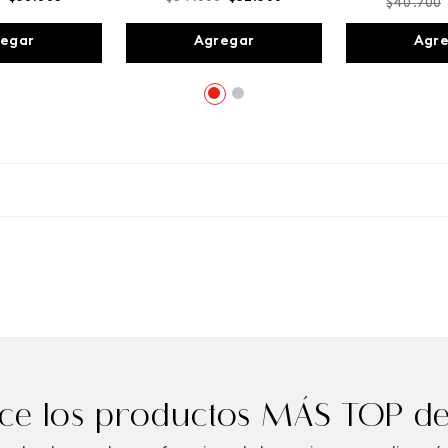
$
40
.
700
egar
Agregar
Agr
e los productos MÁS TOP de