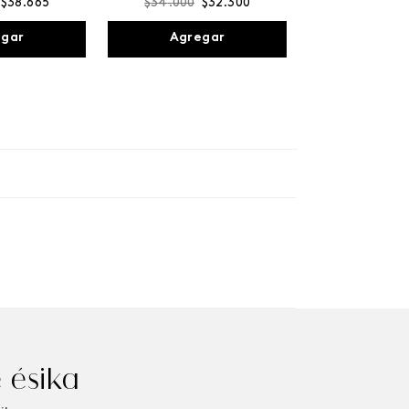
$
38
.
665
$
34
.
000
$
32
.
300
egar
Agregar
 ésika