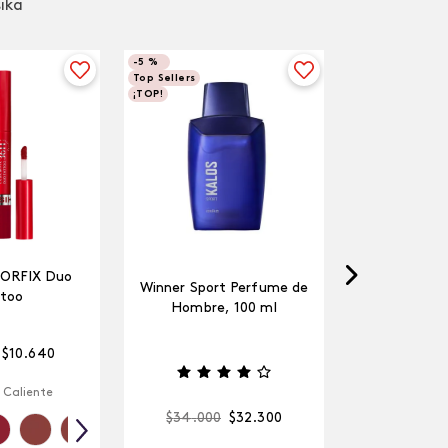
sika
-
5 %
Top Sellers
¡TOP!
LORFIX Duo
Winner Sport Perfume de
too
Hombre, 100 ml
$
10
.
640
 Caliente
$
34
.
000
$
32
.
300