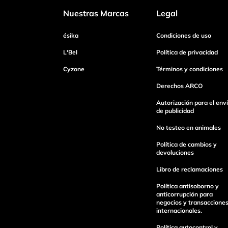
Nuestras Marcas
Legal
Dirección de email
ésika
Condiciones de uso
L'Bel
Política de privacidad
Cyzone
Términos y condiciones
Escribe un comentario
Derechos ARCO
Autorización para el env
de publicidad
No testeo en animales
Enviar Comentario
Política de cambios y
devoluciones
Libro de reclamaciones
Política antisoborno y
anticorrupción para
negocios y transaccione
internacionales.
Política autocontrol y