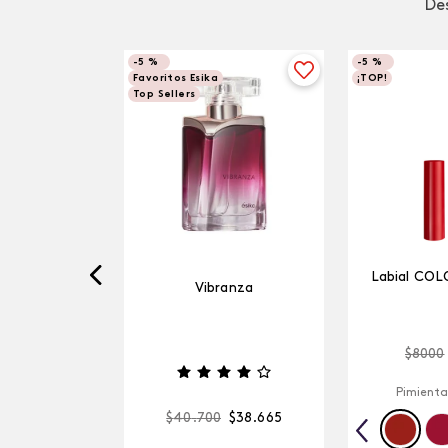
Des
-
5 %
-
5 %
Favoritos Esika
¡TOP!
Top Sellers
Labial COL
Vibranza
$
8000
Pimienta
$
40
.
700
$
38
.
665