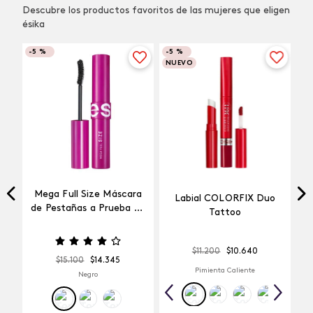
Descubre los productos favoritos de las mujeres que eligen
ésika
-
5 %
-
5 %
NUEVO
Mega Full Size Máscara
Labial COLORFIX Duo
a
de Pestañas a Prueba de
Tattoo
Agua
$
11
.
200
$
10
.
640
$
15
.
100
$
14
.
345
Pimienta Caliente
Negro