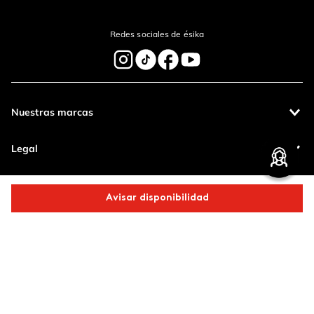
Redes sociales de ésika
Nuestras marcas
Legal
Contáctanos
Avisar disponibilidad
Pagos 100%
Entregas a todo
Comparte este producto
seguros
el país
Productos de
calidad
Copiar link
Whatsapp
Facebook
Más
Operamos con