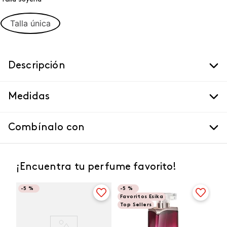
Talla única
Descripción
Medidas
Combínalo con
¡Encuentra tu perfume favorito!
-
5 %
-
5 %
Favoritos Esika
Top Sellers