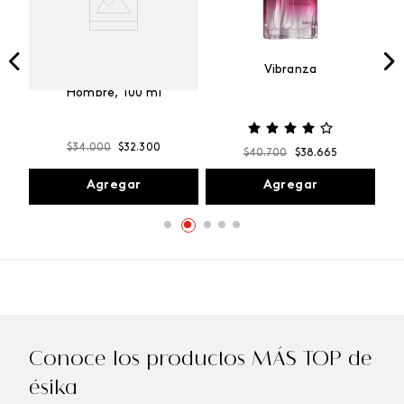
Vibranza
e
Kalos Max Perfume de
ml
Hombre, 100 ml
$
34
.
000
$
32
.
300
$
40
.
700
$
38
.
665
Agregar
Agregar
Conoce los productos MÁS TOP de
ésika