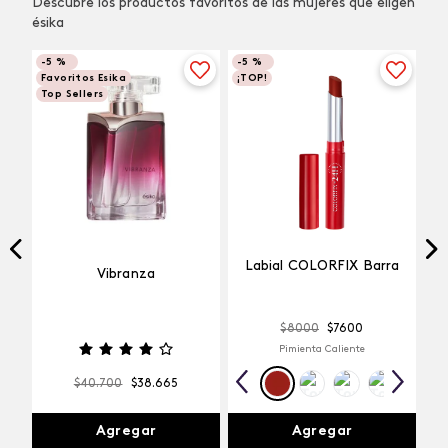
Descubre los productos favoritos de las mujeres que eligen
ésika
-
5 %
-
5 %
Favoritos Esika
¡TOP!
Top Sellers
Labial COLORFIX Barra
Vibranza
$
8000
$
7600
Pimienta Caliente
$
40
.
700
$
38
.
665
Agregar
Agregar