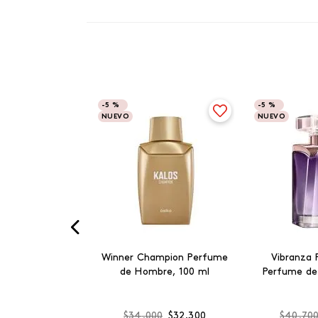
-
5 %
-
5 %
NUEVO
NUEVO
Winner Champion Perfume
Vibranza 
de Hombre, 100 ml
Perfume de
$
34
.
000
$
32
.
300
$
40
.
70