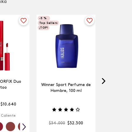
sika
-
5 %
Top Sellers
¡TOP!
LORFIX Duo
Winner Sport Perfume de
too
Hombre, 100 ml
$
10
.
640
 Caliente
$
34
.
000
$
32
.
300