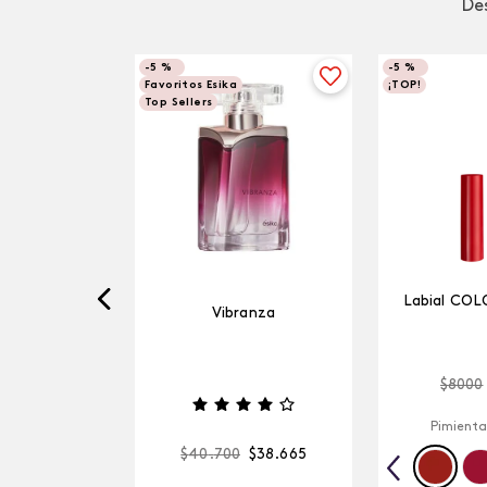
Des
-
5 %
-
5 %
Favoritos Esika
¡TOP!
Top Sellers
Labial COL
Vibranza
$
8000
Pimienta
$
40
.
700
$
38
.
665