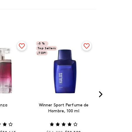
-
5 %
Top Sellers
¡TOP!
anza
Winner Sport Perfume de
Hombre, 100 ml