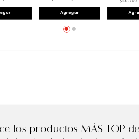
$
40
.
700
egar
Agregar
Agr
e los productos MÁS TOP de