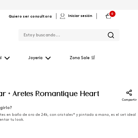
0
|
|
Iniciar sesión
Quiero ser consultora
Estoy buscando...
l
Joyería
Zona Sale 🛒
lar + Aretes Romantique Heart
Compartir
girlo?
etes en baño de oro de 24k, con cristales* y pintado a mano, es el set ideal
ntar tu look.