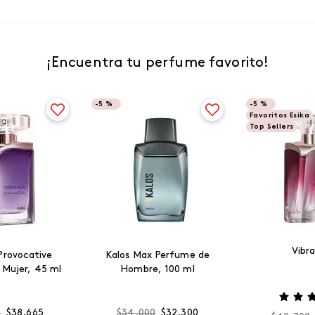
¡Encuentra tu perfume favorito!
-
5 %
-
5 %
Favoritos Esika
Top Sellers
Vibr
Provocative
Kalos Max Perfume de
 Mujer, 45 ml
Hombre, 100 ml
0
$
38
.
665
$
34
.
000
$
32
.
300