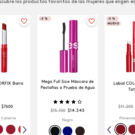
cubre los productos favoritos de las mujeres que eligen é
-
5 %
-
5 %
NUEVO
Mega Full Size Máscara de
ORFIX Barra
Labial CO
Pestañas a Prueba de Agua
Tat
$
7600
$
11
.
200
$
15
.
100
$
14
.
345
 Caliente
Pimienta
Negro