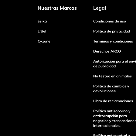
Nuestras Marcas
Legal
Dirección de email
ésika
Condiciones de uso
L'Bel
Política de privacidad
Cyzone
Términos y condiciones
Escribe un comentario
Derechos ARCO
Autorización para el env
de publicidad
No testeo en animales
Enviar Comentario
Política de cambios y
devoluciones
Libro de reclamaciones
Política antisoborno y
anticorrupción para
negocios y transaccione
internacionales.
Política autocontrol y