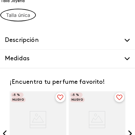
Talla Joyeria
Talla única
Descripción
Medidas
¡Encuentra tu perfume favorito!
-
5 %
-
5 %
NUEVO
NUEVO