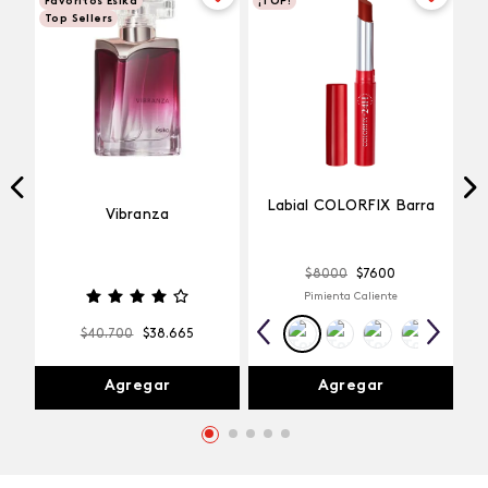
Favoritos Esika
¡TOP!
Top Sellers
Labial COLORFIX Barra
Vibranza
$
8000
$
7600
Pimienta Caliente
$
40
.
700
$
38
.
665
Agregar
Agregar