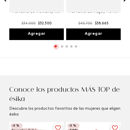
Winner Champion
Vibranza Provocative
Perfume de Hombre, 100
Perfume de Mujer, 45 ml
ml
$
34
.
000
$
32
.
300
$
40
.
700
$
38
.
665
Agregar
Agregar
Conoce los productos MÁS TOP de
ésika
Descubre los productos favoritos de las mujeres que eligen
ésika
-
5 %
-
5 %