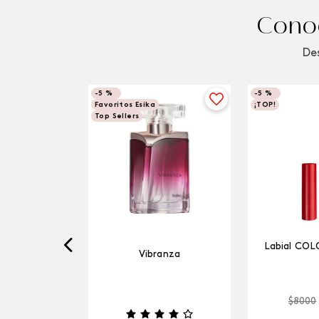
Conoc
Des
-
5 %
-
5 %
Favoritos Esika
¡TOP!
Top Sellers
Labial COL
Vibranza
$
8000