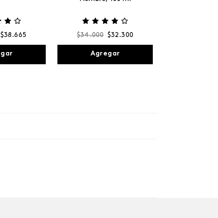
$
38
.
665
$
34
.
000
$
32
.
300
egar
Agregar