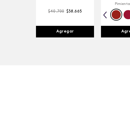
Pimienta
$
40
.
700
$
38
.
665
Agr
Agregar