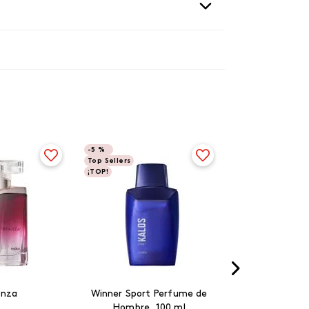
-
5 %
Top Sellers
¡TOP!
anza
Winner Sport Perfume de
Hombre, 100 ml