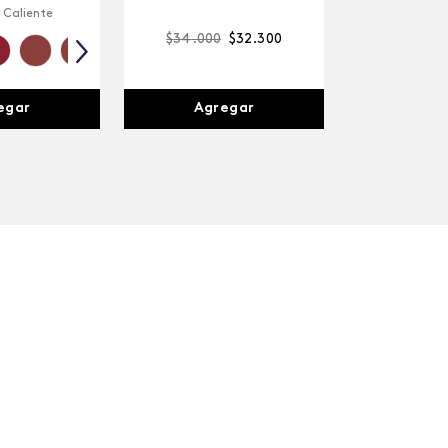
 Caliente
$
34
.
000
$
32
.
300
egar
Agregar