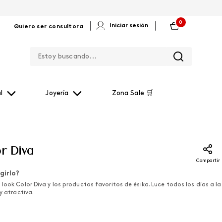
0
|
|
Iniciar sesión
Quiero ser consultora
Estoy buscando...
l
Joyería
Zona Sale 🛒
or Diva
Compartir
girlo?
look Color Diva y los productos favoritos de ésika. Luce todos los días a la
 y atractiva.