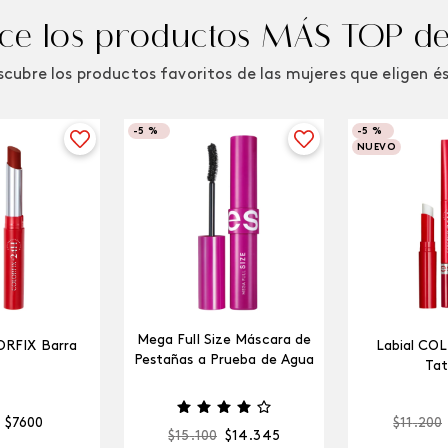
e los productos MÁS TOP de
cubre los productos favoritos de las mujeres que eligen é
-
5 %
-
5 %
NUEVO
Mega Full Size Máscara de
ORFIX Barra
Labial CO
Pestañas a Prueba de Agua
Tat
$
7600
$
11
.
200
$
15
.
100
$
14
.
345