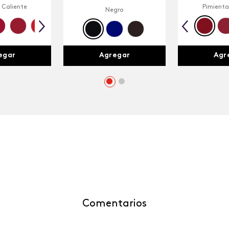
 Caliente
Pimienta
Negro
egar
Agr
Agregar
Comentarios