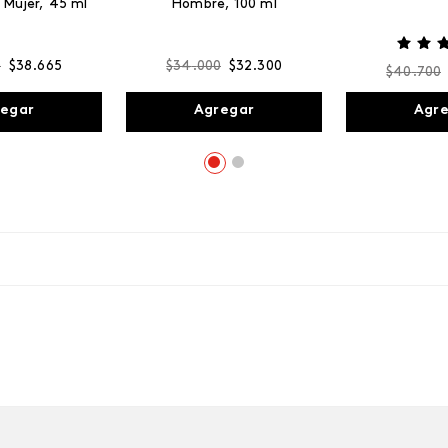
 Mujer, 45 ml
Hombre, 100 ml
0
$
38
.
665
$
34
.
000
$
32
.
300
$
40
.
700
egar
Agregar
Agr