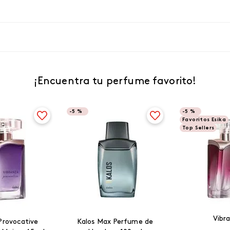
¡Encuentra tu perfume favorito!
-
5 %
-
5 %
Favoritos Esika
Top Sellers
Vibr
Provocative
Kalos Max Perfume de