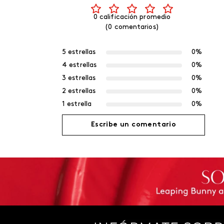
0 calificación promedio
(0 comentarios)
5 estrellas
0%
4 estrellas
0%
3 estrellas
0%
2 estrellas
0%
1 estrella
0%
Escribe un comentario
Agregar comentario
Título
Califica el producto de 1 a 5 estrellas