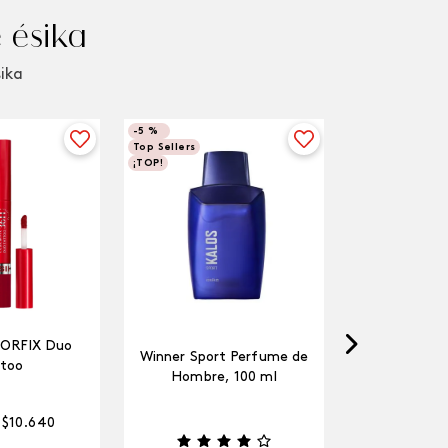
 ésika
sika
-
5 %
Top Sellers
¡TOP!
LORFIX Duo
Winner Sport Perfume de
too
Hombre, 100 ml
$
10
.
640