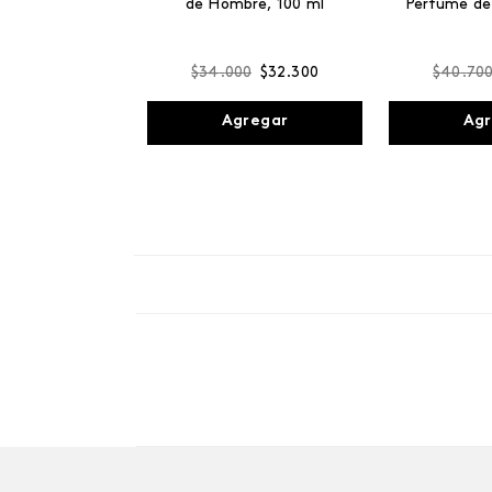
de Hombre, 100 ml
Perfume de
$
34
.
000
$
32
.
300
$
40
.
70
Agregar
Agr