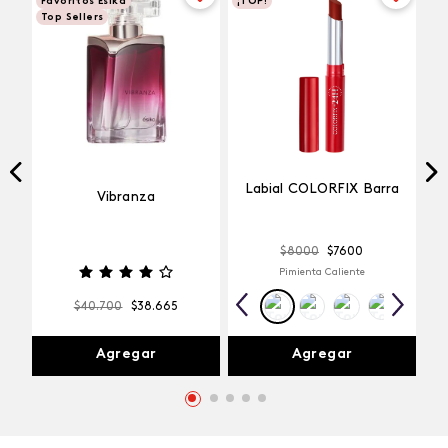
Favoritos Esika
¡TOP!
Top Sellers
Labial COLORFIX Barra
Vibranza
$
8000
$
7600
Pimienta Caliente
$
40
.
700
$
38
.
665
Agregar
Agregar