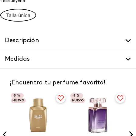
Talla Joyeria
Talla única
Descripción
Medidas
¡Encuentra tu perfume favorito!
-
5 %
-
5 %
NUEVO
NUEVO