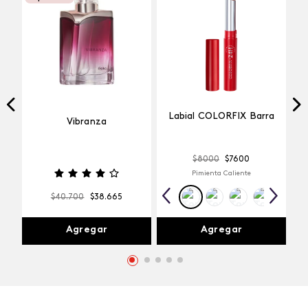
Labial COLORFIX Barra
Vibranza
$
8000
$
7600
Pimienta Caliente
$
40
.
700
$
38
.
665
Agregar
Agregar