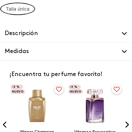
Talla única
Descripción
Medidas
¡Encuentra tu perfume favorito!
-
5 %
-
5 %
NUEVO
NUEVO