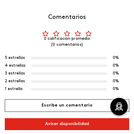
Comentarios
0 calificación promedio
(0 comentarios)
5 estrellas
0%
4 estrellas
0%
3 estrellas
0%
2 estrellas
0%
1 estrella
0%
Escribe un comentario
Más reciente
Avisar disponibilidad
Agregar comentario