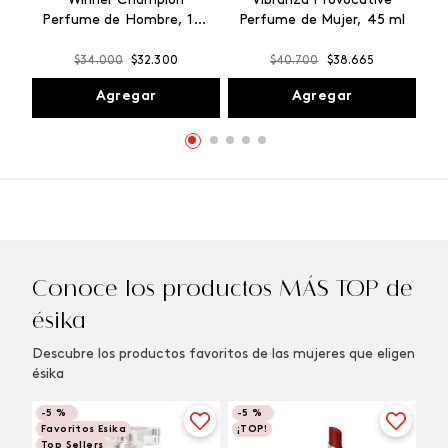
Winner Champion
Vibranza Provocative
Perfume de Hombre, 100
Perfume de Mujer, 45 ml
ml
$
34
.
000
$
32
.
300
$
40
.
700
$
38
.
665
Agregar
Agregar
Conoce los productos MÁS TOP de
ésika
Descubre los productos favoritos de las mujeres que eligen
ésika
-
5 %
-
5 %
Favoritos Esika
¡TOP!
Top Sellers