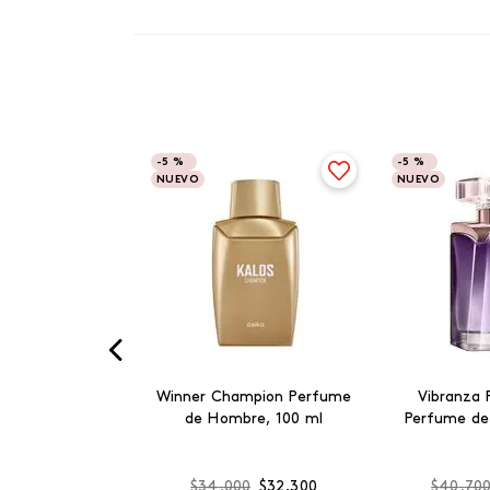
-
5 %
-
5 %
NUEVO
NUEVO
Winner Champion Perfume
Vibranza 
de Hombre, 100 ml
Perfume de
$
34
.
000
$
32
.
300
$
40
.
70