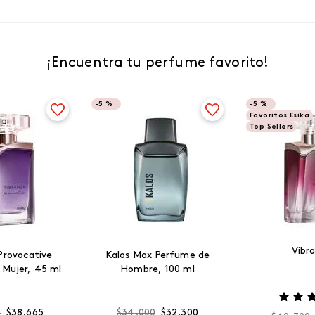
¡Encuentra tu perfume favorito!
-
5 %
-
5 %
Favoritos Esika
Top Sellers
Vibr
Provocative
Kalos Max Perfume de
 Mujer, 45 ml
Hombre, 100 ml
0
$
38
.
665
$
34
.
000
$
32
.
300