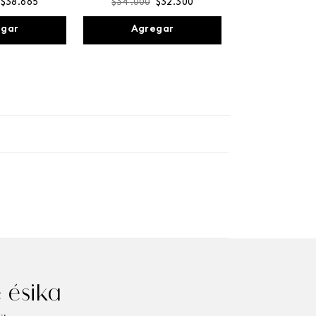
$
38
.
665
$
34
.
000
$
32
.
300
egar
Agregar
 ésika