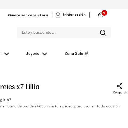
0
|
|
Iniciar sesión
Quiero ser consultora
Estoy buscando...
l
Joyería
Zona Sale 🛒
etes x7 Lillia
Compartir
girlo?
7 en baño de oro de 24k con cristales, ideal para usar en toda ocasión.