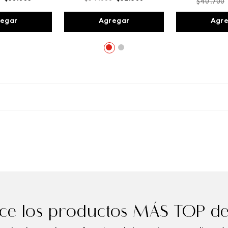
$
40
.
700
egar
Agregar
Agr
e los productos MÁS TOP de