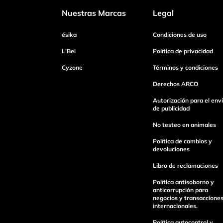
Nuestras Marcas
Legal
Dirección de email
ésika
Condiciones de uso
L'Bel
Política de privacidad
Cyzone
Términos y condiciones
Escribe un comentario
Derechos ARCO
Autorización para el env
de publicidad
No testeo en animales
Enviar Comentario
Política de cambios y
devoluciones
Libro de reclamaciones
Política antisoborno y
anticorrupción para
negocios y transaccione
internacionales.
Política autocontrol y