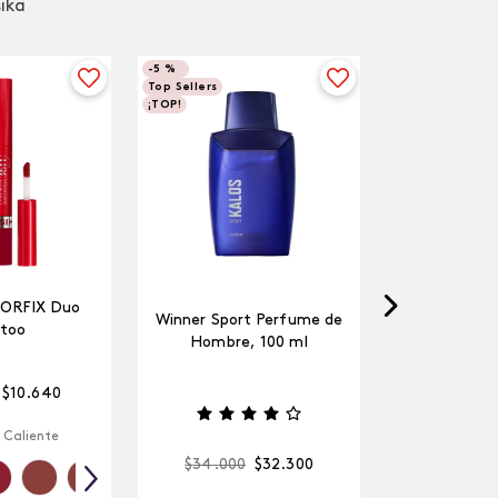
sika
-
5 %
Top Sellers
¡TOP!
LORFIX Duo
Winner Sport Perfume de
too
Hombre, 100 ml
$
10
.
640
 Caliente
$
34
.
000
$
32
.
300