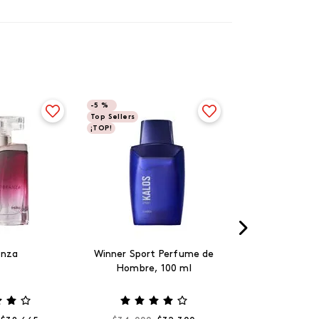
-
5 %
Top Sellers
¡TOP!
anza
Winner Sport Perfume de
Hombre, 100 ml