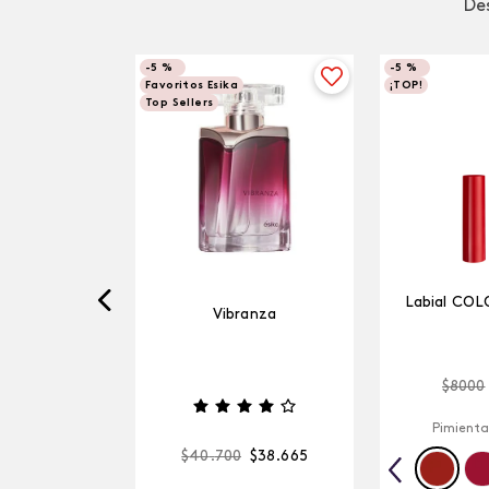
Des
-
5 %
-
5 %
Favoritos Esika
¡TOP!
Top Sellers
Labial COL
Vibranza
$
8000
Pimienta
$
40
.
700
$
38
.
665