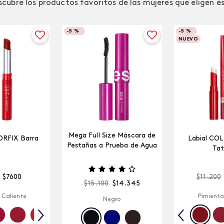
cubre los productos favoritos de las mujeres que eligen é
-
5 %
-
5 %
NUEVO
Mega Full Size Máscara de
ORFIX Barra
Labial CO
Pestañas a Prueba de Agua
Tat
$
7600
$
11
.
200
$
15
.
100
$
14
.
345
 Caliente
Pimienta
Negro