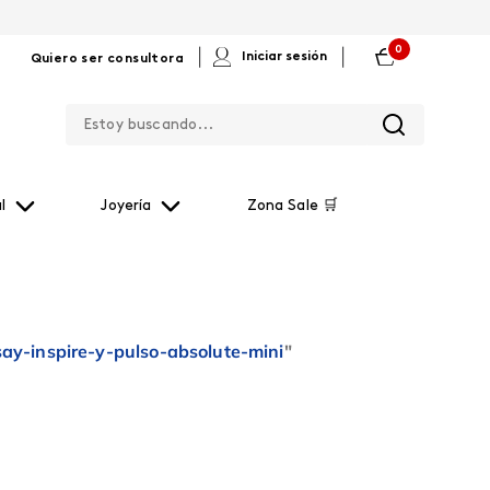
0
|
|
Iniciar sesión
Quiero ser consultora
Estoy buscando...
l
Joyería
Zona Sale 🛒
ay-inspire-y-pulso-absolute-mini
"