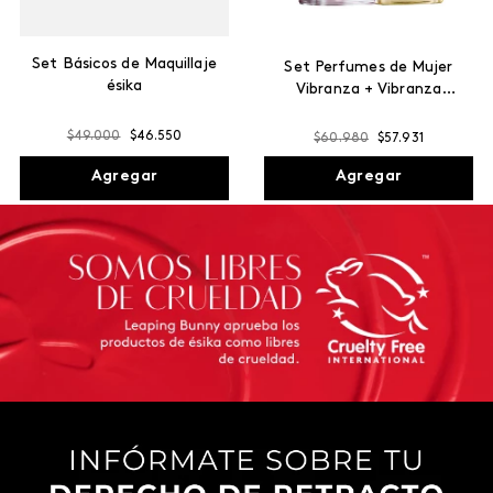
Set Básicos de Maquillaje
Set Perfumes de Mujer
ésika
Vibranza + Vibranza
Luminous
$
49
.
000
$
46
.
550
$
60
.
980
$
57
.
931
Agregar
Agregar