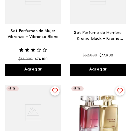
Set Perfumes de Mujer
Set Perfume de Hombre
Vibranza + Vibranza Blanc
Kromo Black + Kromo
Fire
$
82
.
000
$
77
.
900
$
78
.
000
$
74
.
100
Agregar
Agregar
-
5 %
-
5 %