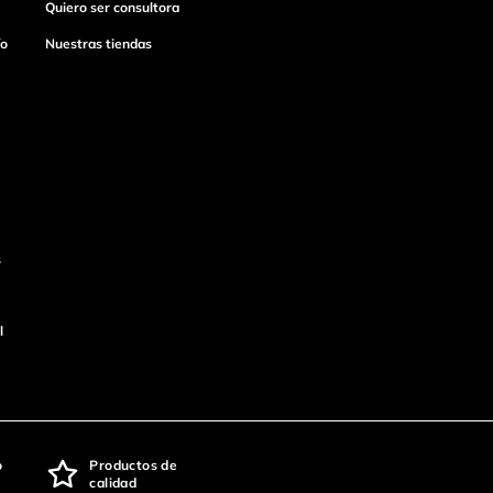
Quiero ser consultora
ío
Nuestras tiendas
s
l
o
Productos de
calidad