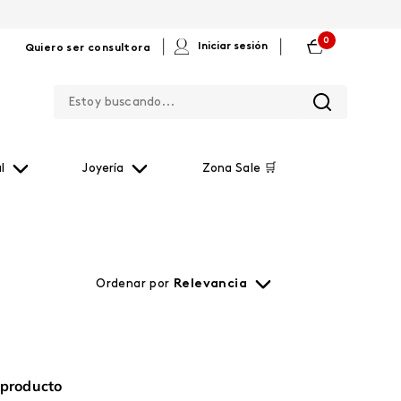
0
|
|
Iniciar sesión
Quiero ser consultora
Estoy buscando...
l
Joyería
Zona Sale 🛒
Ordenar por
Relevancia
 producto