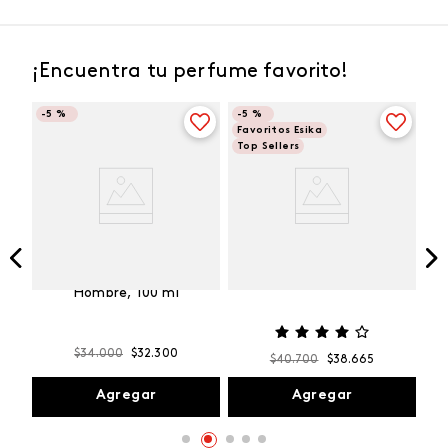
¡Encuentra tu perfume favorito!
-
5 %
-
5 %
Favoritos Esika
Top Sellers
Vibranza
e
Kalos Max Perfume de
ml
Hombre, 100 ml
$
34
.
000
$
32
.
300
$
40
.
700
$
38
.
665
Agregar
Agregar