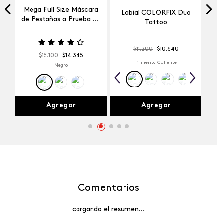
Mega Full Size Máscara
Labial COLORFIX Duo
a
de Pestañas a Prueba de
Tattoo
Agua
$
11
.
200
$
10
.
640
$
15
.
100
$
14
.
345
Pimienta Caliente
Negro
Agregar
Agregar
Comentarios
cargando el resumen…