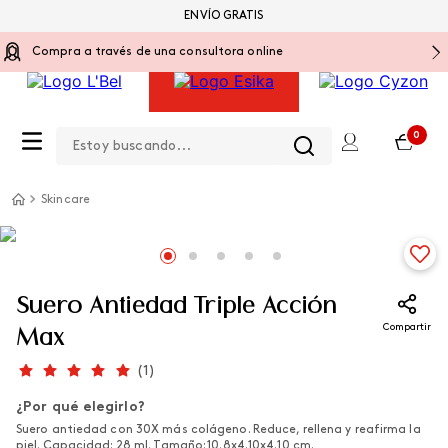
ENVÍO GRATIS
Compra a través de una consultora online
Estoy buscando...
0
Skincare
Suero Antiedad Triple Acción
Compartir
Max
(
1
)
¿Por qué elegirlo?
Suero antiedad con 30X más colágeno. Reduce, rellena y reafirma la
piel. Capacidad: 28 ml. Tamaño: 10.8x4.10x4.10 cm.