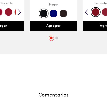
 Caliente
Pimienta
Negro
egar
Agr
Agregar
Comentarios