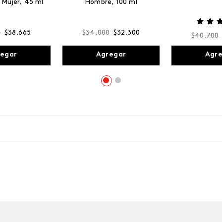
 Mujer, 45 ml
Hombre, 100 ml
0
$
38
.
665
$
34
.
000
$
32
.
300
$
40
.
700
egar
Agregar
Agr