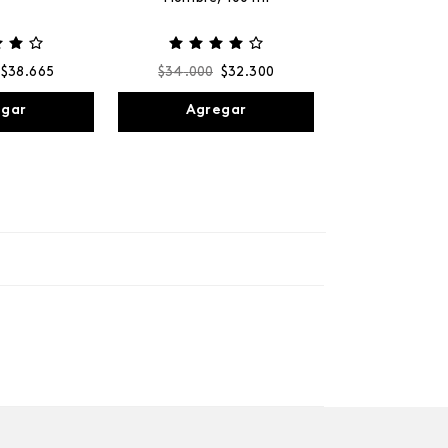
$
38
.
665
$
34
.
000
$
32
.
300
egar
Agregar