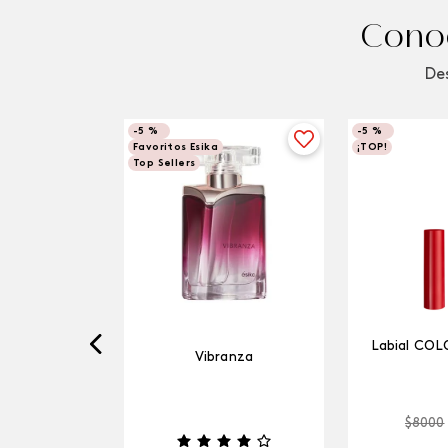
Conoc
Des
-
5 %
-
5 %
Favoritos Esika
¡TOP!
Top Sellers
Labial COL
Vibranza
$
8000