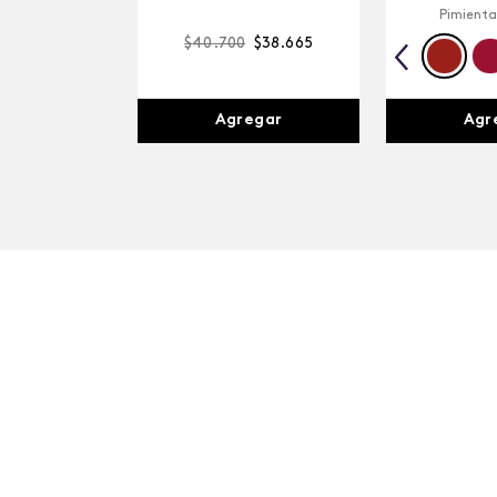
Pimienta
$
40
.
700
$
38
.
665
Agr
Agregar