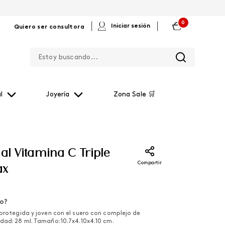
0
|
|
Iniciar sesión
Quiero ser consultora
Estoy buscando...
l
Joyería
Zona Sale 🛒
al Vitamina C Triple
Compartir
ax
lo?
 protegida y joven con el suero con complejo de
dad: 28 ml. Tamaño: 10.7x4.10x4.10 cm.