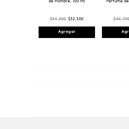
de Hombre, 100 ml
Perfume de
$
34
.
000
$
32
.
300
$
40
.
70
Agregar
Agr