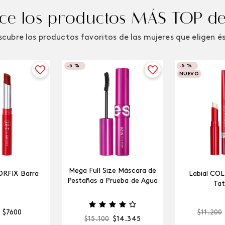
e los productos MÁS TOP de
cubre los productos favoritos de las mujeres que eligen é
-
5 %
-
5 %
NUEVO
Mega Full Size Máscara de
ORFIX Barra
Labial CO
Pestañas a Prueba de Agua
Tat
$
7600
$
11
.
200
$
15
.
100
$
14
.
345