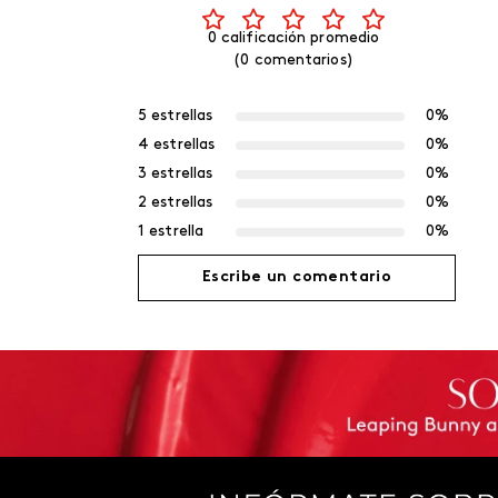
0 calificación promedio
(0 comentarios)
5 estrellas
0%
4 estrellas
0%
3 estrellas
0%
2 estrellas
0%
1 estrella
0%
Escribe un comentario
Agregar comentario
Título
Califica el producto de 1 a 5 estrellas