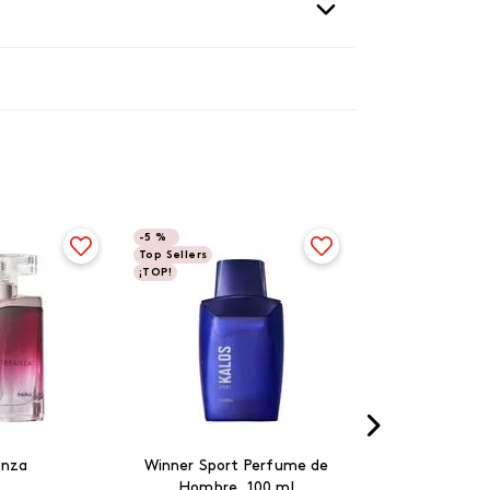
-
5 %
Top Sellers
¡TOP!
anza
Winner Sport Perfume de
Hombre, 100 ml