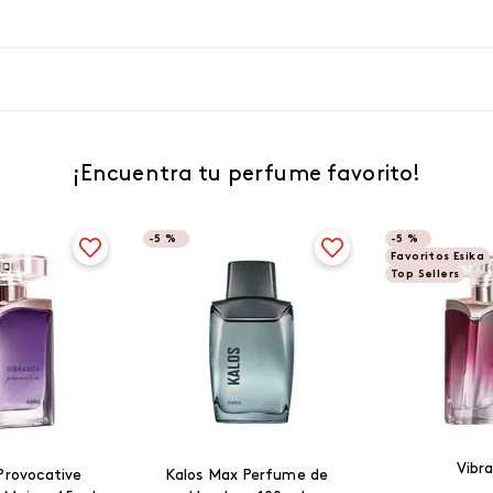
¡Encuentra tu perfume favorito!
-
5 %
-
5 %
Favoritos Esika
Top Sellers
Vibr
Provocative
Kalos Max Perfume de