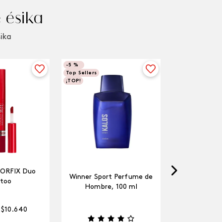
 ésika
sika
-
5 %
Top Sellers
¡TOP!
LORFIX Duo
Winner Sport Perfume de
too
Hombre, 100 ml
$
10
.
640