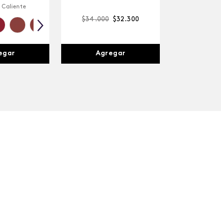
 Caliente
$
34
.
000
$
32
.
300
egar
Agregar