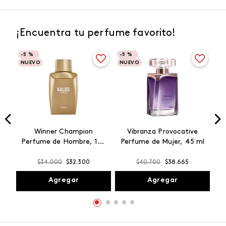
¡Encuentra tu perfume favorito!
-
5 %
-
5 %
NUEVO
NUEVO
Winner Champion
Vibranza Provocative
Perfume de Hombre, 100
Perfume de Mujer, 45 ml
ml
$
34
.
000
$
32
.
300
$
40
.
700
$
38
.
665
Agregar
Agregar