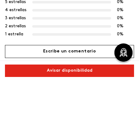
5 estrellas
0%
4 estrellas
0%
3 estrellas
0%
2 estrellas
0%
1 estrella
0%
Escribe un comentario
Más reciente
Avisar disponibilidad
Agregar comentario
No hay comentarios.
Título
Comparte este producto
Copiar link
Whatsapp
Facebook
Más
Califica el producto de 1 a 5 estrellas
Tu nombre