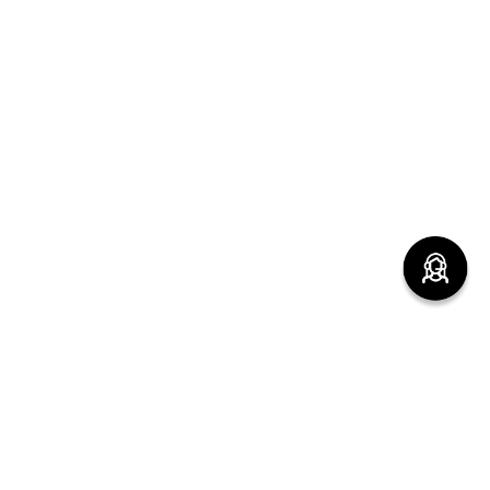
(function() { sessionStorage.setItem("last_referrer",
window.location.href); })();