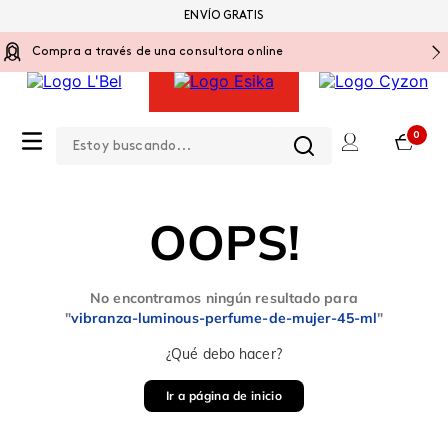
ENVÍO GRATIS
Compra a través de una consultora online
Estoy buscando...
0
OOPS!
No encontramos ningún resultado para
"
vibranza-luminous-perfume-de-mujer-45-ml
"
¿Qué debo hacer?
Ir a página de inicio