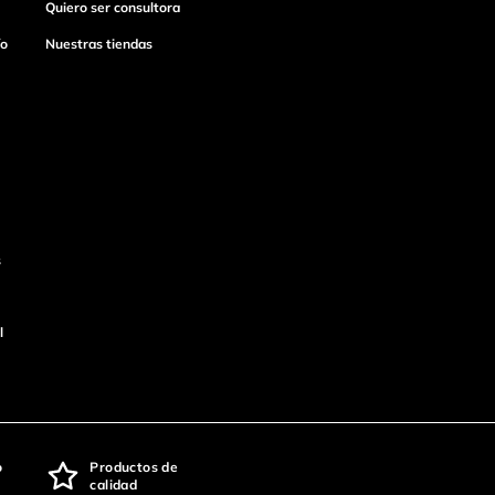
Quiero ser consultora
ío
Nuestras tiendas
s
l
o
Productos de
calidad