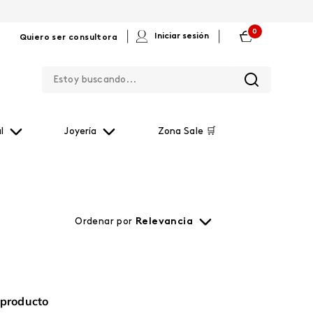
0
|
|
Iniciar sesión
Quiero ser consultora
Estoy buscando...
l
Joyería
Zona Sale 🛒
Ordenar por
Relevancia
 producto