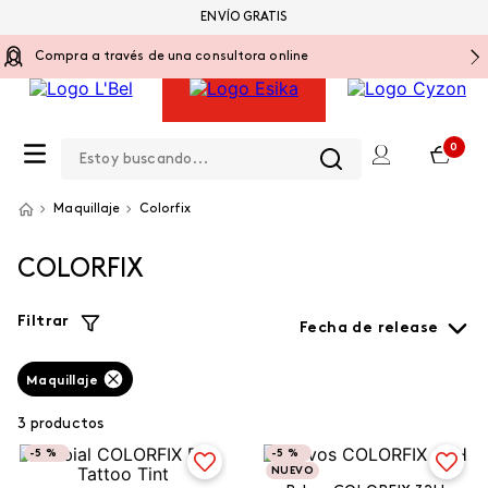
ENVÍO GRATIS
Compra a través de una consultora online
Estoy buscando...
0
Maquillaje
Colorfix
COLORFIX
Filtrar
Fecha de release
Maquillaje
3
productos
-
5 %
-
5 %
NUEVO