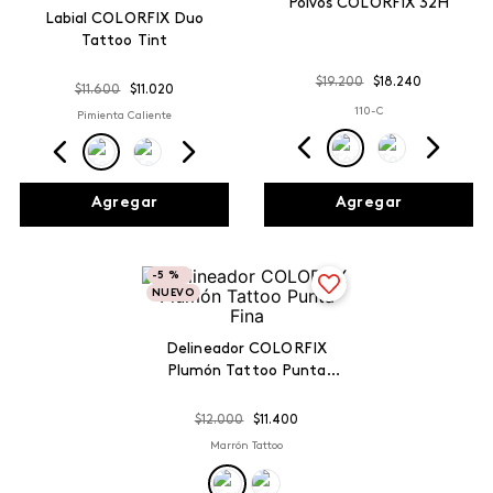
Polvos COLORFIX 32H
Labial COLORFIX Duo
Tattoo Tint
$
19
.
200
$
18
.
240
$
11
.
600
$
11
.
020
110-C
Pimienta Caliente
Agregar
Agregar
-
5 %
NUEVO
Delineador COLORFIX
Plumón Tattoo Punta
Fina
$
12
.
000
$
11
.
400
Marrón Tattoo