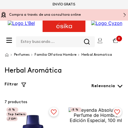
ENVÍO GRATIS
Compra a través de una consultora online
Estoy buscando...
0
Perfumes
Familia Olfativa Hombre
Herbal Aromatica
Herbal Aromática
Filtrar
Relevancia
7
productos
-
5 %
-
5 %
Top Sellers
¡TOP!