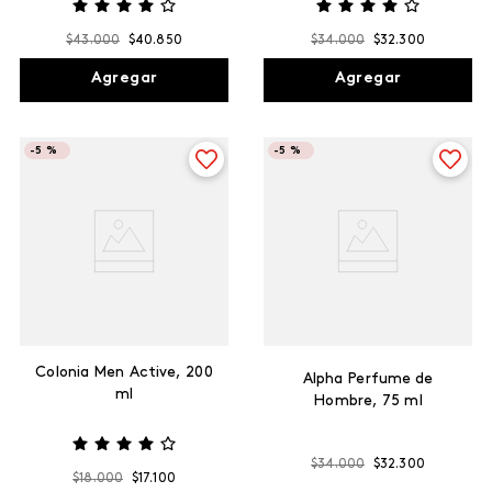
$
43
.
000
$
40
.
850
$
34
.
000
$
32
.
300
Agregar
Agregar
-
5 %
-
5 %
Colonia Men Active, 200
Alpha Perfume de
ml
Hombre, 75 ml
$
34
.
000
$
32
.
300
$
18
.
000
$
17
.
100