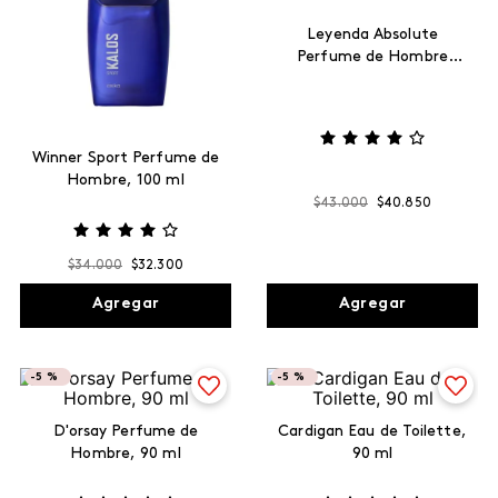
Leyenda Absolute
Perfume de Hombre
Edición Especial, 100 ml
Winner Sport Perfume de
Hombre, 100 ml
$
43
.
000
$
40
.
850
$
34
.
000
$
32
.
300
Agregar
Agregar
-
5 %
-
5 %
D'orsay Perfume de
Cardigan Eau de Toilette,
Hombre, 90 ml
90 ml