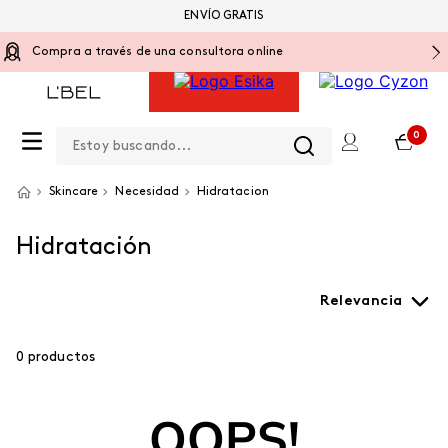
ENVÍO GRATIS
Compra a través de una consultora online
Estoy buscando...
0
Skincare
Necesidad
Hidratacion
Hidratación
Relevancia
0
productos
OOPS!