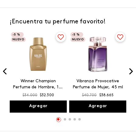
¡Encuentra tu perfume favorito!
-
5 %
-
5 %
NUEVO
NUEVO
Winner Champion
Vibranza Provocative
Perfume de Hombre, 100
Perfume de Mujer, 45 ml
ml
$
34
.
000
$
32
.
300
$
40
.
700
$
38
.
665
Agregar
Agregar