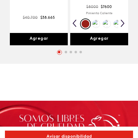
$
8000
$
7600
Pimienta Caliente
$
40
.
700
$
38
.
665
Agregar
Agregar
Avisar disponibilidad