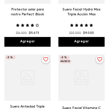
Protector solar para
Suero Facial Hydra Max
rostro Perfect Block
Triple Acción Max
$
16
.
500
$
15
.
675
$
20
.
000
$
19
.
000
Agregar
Agregar
-
5 %
-
5 %
NUEVO
Suero Antiedad Triple
Suero Facial Vitamina C