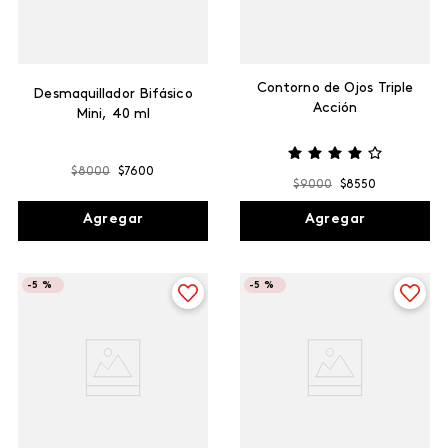
Contorno de Ojos Triple
Desmaquillador Bifásico
Acción
Mini, 40 ml
$
8000
$
7600
$
9000
$
8550
Agregar
Agregar
-
5 %
-
5 %