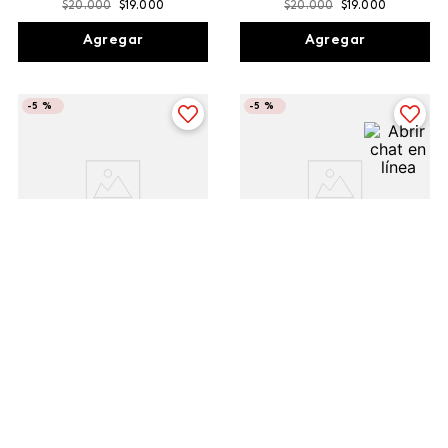
$
20
.
000
$
19
.
000
$
20
.
000
$
19
.
000
Agregar
Agregar
-
5 %
-
5 %
Limpiadora Facial en Gel
Limpiadora Multiacción
Anti-imperfecciones
Facial en Gel Triple Acción
Triple Acción Max
Max
$
15
.
200
$
14
.
440
$
14
.
600
$
13
.
870
Agregar
Agregar