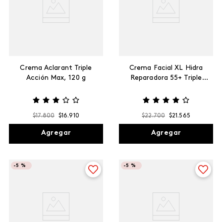
Crema Aclarant Triple
Crema Facial XL Hidra
Acción Max, 120 g
Reparadora 55+ Triple
Acción Max, 200 g
$
17
.
800
$
16
.
910
$
22
.
700
$
21
.
565
Agregar
Agregar
-
5 %
-
5 %