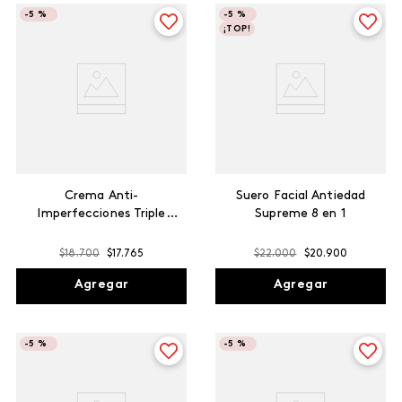
-
5 %
-
5 %
¡TOP!
Crema Anti-
Suero Facial Antiedad
Imperfecciones Triple
Supreme 8 en 1
Acción Max, 120 g
$
18
.
700
$
17
.
765
$
22
.
000
$
20
.
900
Agregar
Agregar
-
5 %
-
5 %