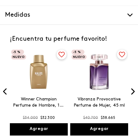
Medidas
¡Encuentra tu perfume favorito!
-
5 %
-
5 %
NUEVO
NUEVO
Winner Champion
Vibranza Provocative
Perfume de Hombre, 100
Perfume de Mujer, 45 ml
ml
$
34
.
000
$
32
.
300
$
40
.
700
$
38
.
665
Agregar
Agregar