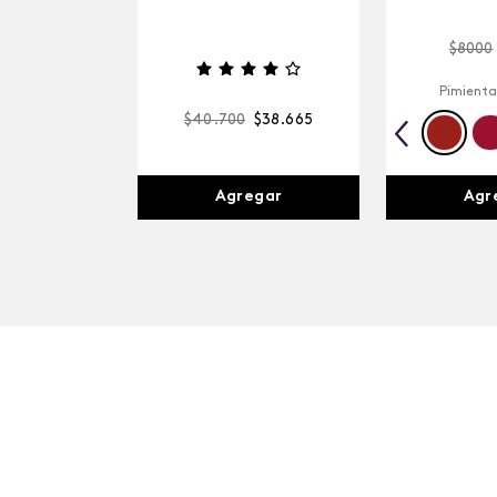
$
8000
Pimienta
$
40
.
700
$
38
.
665
Agr
Agregar