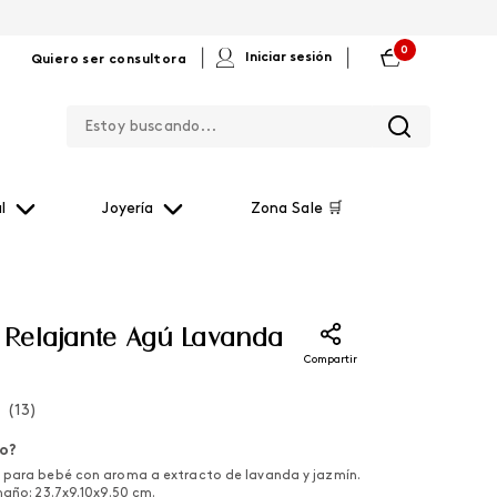
0
|
|
Iniciar sesión
Quiero ser consultora
Estoy buscando...
l
Joyería
Zona Sale 🛒
Relajante Agú Lavanda
Compartir
(
13
)
lo?
 para bebé con aroma a extracto de lavanda y jazmín.
maño: 23.7x9.10x9.50 cm.