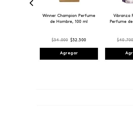
Winner Champion Perfume
Vibranza 
de Hombre, 100 ml
Perfume de
$
34
.
000
$
32
.
300
$
40
.
70
Agregar
Agr