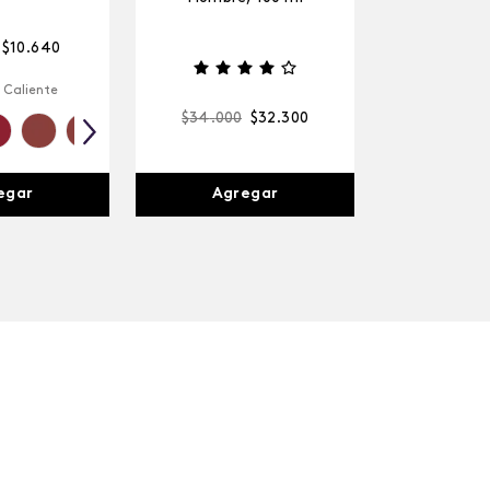
$
10
.
640
 Caliente
$
34
.
000
$
32
.
300
egar
Agregar