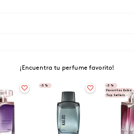
¡Encuentra tu perfume favorito!
-
5 %
-
5 %
Favoritos Esika
Top Sellers