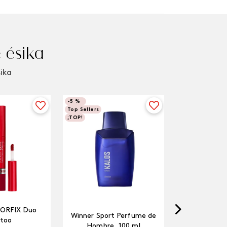
 ésika
sika
-
5 %
Top Sellers
¡TOP!
LORFIX Duo
Winner Sport Perfume de
too
Hombre, 100 ml