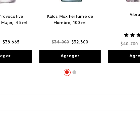
Vibr
Provocative
Kalos Max Perfume de
 Mujer, 45 ml
Hombre, 100 ml
0
$
38
.
665
$
34
.
000
$
32
.
300
$
40
.
700
egar
Agregar
Agr