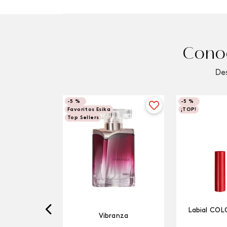
Conoc
Des
-
5 %
-
5 %
Favoritos Esika
¡TOP!
Top Sellers
Labial COL
Vibranza