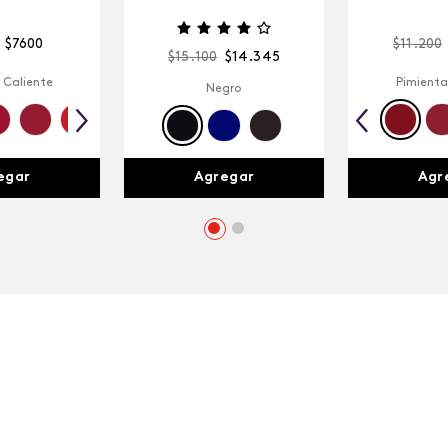
$
7600
$
11
.
200
$
15
.
100
$
14
.
345
 Caliente
Pimienta
Negro
egar
Agr
Agregar