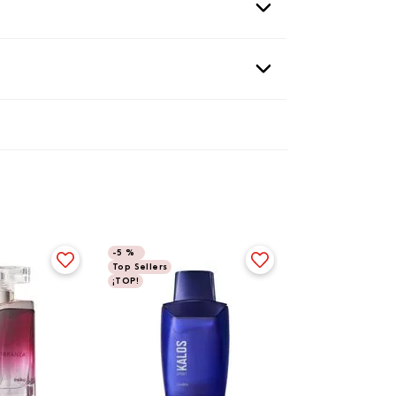
-
5 %
Top Sellers
¡TOP!