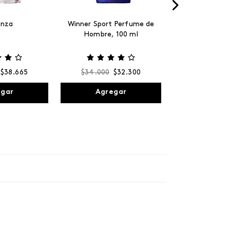
anza
Winner Sport Perfume de
Hombre, 100 ml
$
38
.
665
$
34
.
000
$
32
.
300
egar
Agregar