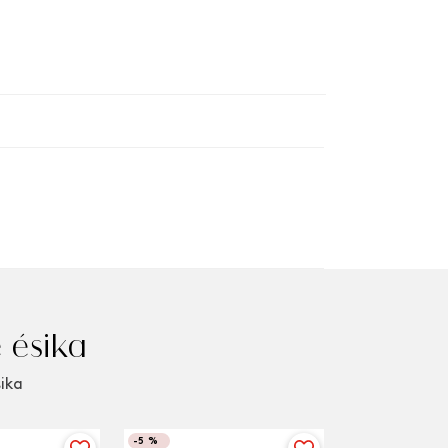
 ésika
sika
-
5 %