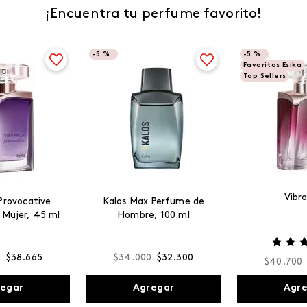
¡Encuentra tu perfume favorito!
-
5 %
-
5 %
Favoritos Esika
Top Sellers
Vibr
Provocative
Kalos Max Perfume de
 Mujer, 45 ml
Hombre, 100 ml
0
$
38
.
665
$
34
.
000
$
32
.
300
$
40
.
700
egar
Agregar
Agr