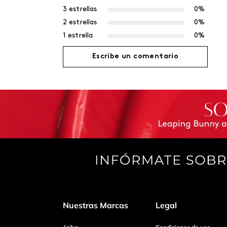
3 estrellas
0%
2 estrellas
0%
1 estrella
0%
Escribe un comentario
Agregar comentario
Título
Califica el producto de 1 a 5 estrellas
Tu nombre
Nuestras Marcas
Legal
Dirección de email