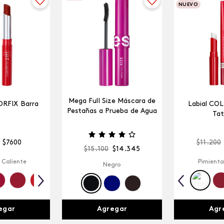
NUEVO
Mega Full Size Máscara de
ORFIX Barra
Labial CO
Pestañas a Prueba de Agua
Tat
$
7600
$
11
.
200
$
15
.
100
$
14
.
345
 Caliente
Pimienta
Negro
egar
Agr
Agregar