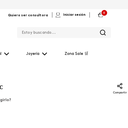
0
|
|
Iniciar sesión
Quiero ser consultora
Estoy buscando...
l
Joyería
Zona Sale 🛒
c
Compartir
girlo?