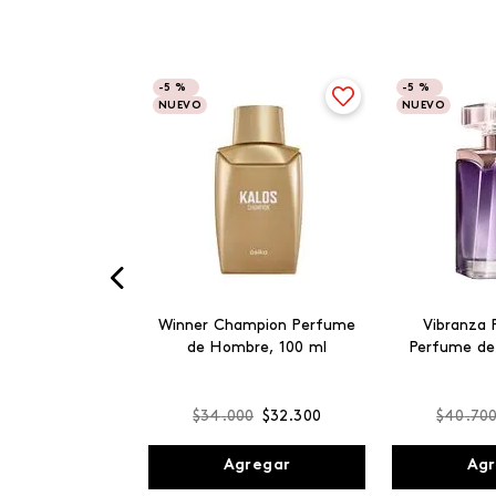
-
5 %
-
5 %
NUEVO
NUEVO
Winner Champion Perfume
Vibranza 
de Hombre, 100 ml
Perfume de
$
34
.
000
$
32
.
300
$
40
.
70
Agregar
Agr