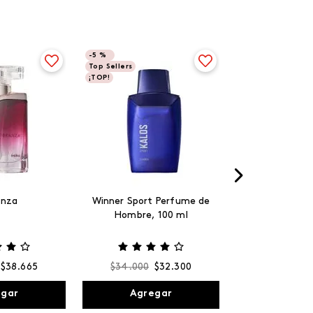
-
5 %
Top Sellers
¡TOP!
anza
Winner Sport Perfume de
Hombre, 100 ml
$
38
.
665
$
34
.
000
$
32
.
300
egar
Agregar