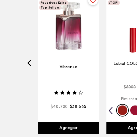
Favoritos Esika
¡TOP!
Top Sellers
Labial COL
Vibranza
$
8000
Pimienta
$
40
.
700
$
38
.
665
Agr
Agregar