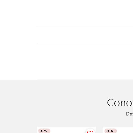
Conoc
Des
-
5 %
-
5 %