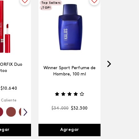
Top Sellers
¡TOP!
LORFIX Duo
Winner Sport Perfume de
too
Hombre, 100 ml
$
10
.
640
 Caliente
$
34
.
000
$
32
.
300
egar
Agregar