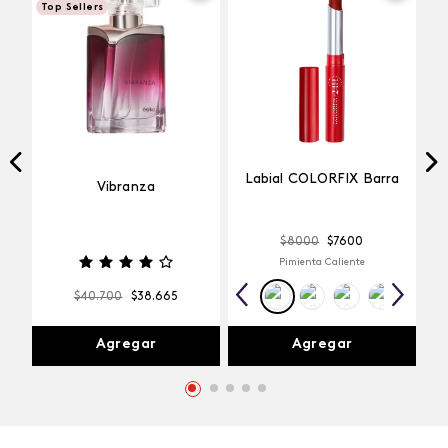
Top Sellers
Labial COLORFIX Barra
Vibranza
$
8000
$
7600
Pimienta Caliente
$
40
.
700
$
38
.
665
Agregar
Agregar