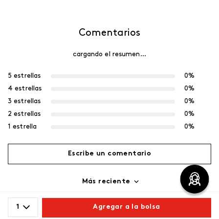
Comentarios
cargando el resumen…
5 estrellas
0%
4 estrellas
0%
3 estrellas
0%
2 estrellas
0%
1 estrella
0%
Escribe un comentario
Más reciente
Agregar comentario
Cargando comentarios…
1
Agregar a la bolsa
Título