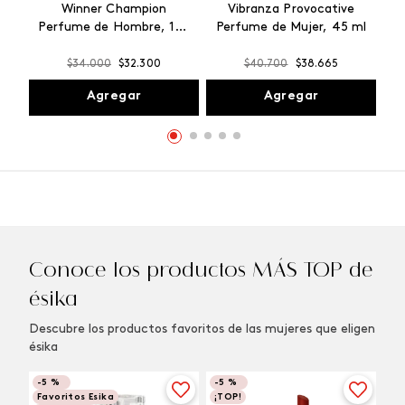
Winner Champion
Vibranza Provocative
Perfume de Hombre, 100
Perfume de Mujer, 45 ml
ml
$
34
.
000
$
32
.
300
$
40
.
700
$
38
.
665
Agregar
Agregar
Conoce los productos MÁS TOP de
ésika
Descubre los productos favoritos de las mujeres que eligen
ésika
-
5 %
-
5 %
Favoritos Esika
¡TOP!