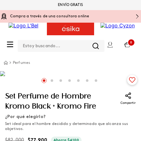
ENVÍO GRATIS
Compra a través de una consultora online
Estoy buscando...
0
Perfumes
Set Perfume de Hombre
Compartir
Kromo Black + Kromo Fire
¿Por qué elegirlo?
Set ideal para el hombre decidido y determinado que alcanza sus
objetivos.
$
82
.
000
$
77
.
900
Ahorra
$
4100