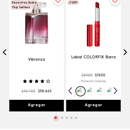
Favoritos Esika
¡TOP!
Top Sellers
Labial COLORFIX Barra
Vibranza
$
8000
$
7600
Pimienta Caliente
$
40
.
700
$
38
.
665
Agregar
Agregar