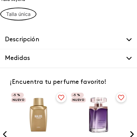
Talla única
Descripción
Medidas
¡Encuentra tu perfume favorito!
-
5 %
-
5 %
NUEVO
NUEVO