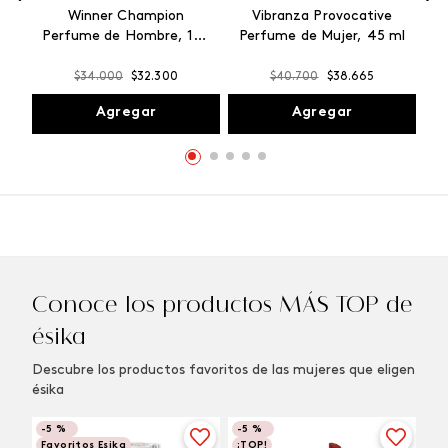
Winner Champion
Vibranza Provocative
Perfume de Hombre, 100
Perfume de Mujer, 45 ml
ml
$
34
.
000
$
32
.
300
$
40
.
700
$
38
.
665
Agregar
Agregar
Conoce los productos MÁS TOP de
ésika
Descubre los productos favoritos de las mujeres que eligen
ésika
-
5 %
-
5 %
Favoritos Esika
¡TOP!