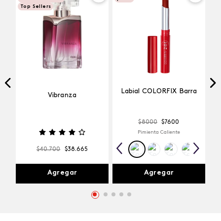
Top Sellers
Labial COLORFIX Barra
Vibranza
$
8000
$
7600
Pimienta Caliente
$
40
.
700
$
38
.
665
Agregar
Agregar