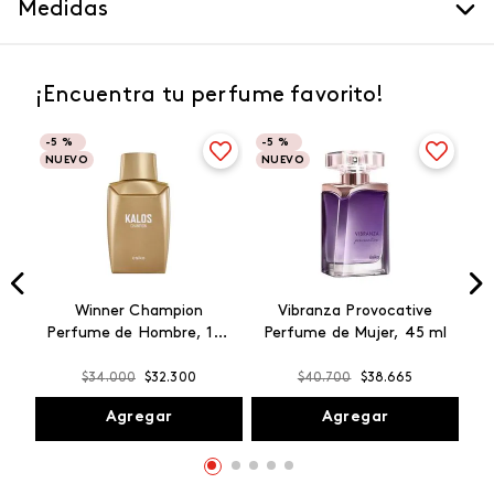
Medidas
¡Encuentra tu perfume favorito!
-
5 %
-
5 %
NUEVO
NUEVO
Winner Champion
Vibranza Provocative
Perfume de Hombre, 100
Perfume de Mujer, 45 ml
ml
$
34
.
000
$
32
.
300
$
40
.
700
$
38
.
665
Agregar
Agregar