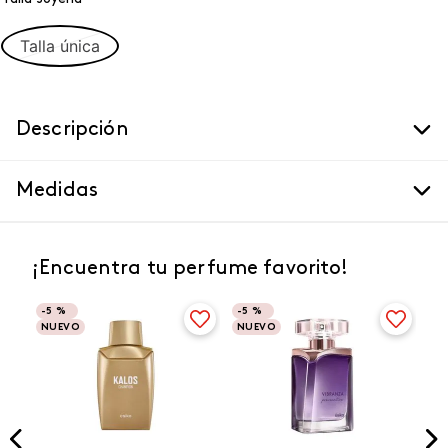
Talla única
Descripción
Medidas
¡Encuentra tu perfume favorito!
-
5 %
-
5 %
NUEVO
NUEVO