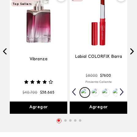
Top Sellers
Labial COLORFIX Barra
Vibranza
$
8000
$
7600
Pimienta Caliente
$
40
.
700
$
38
.
665
Agregar
Agregar