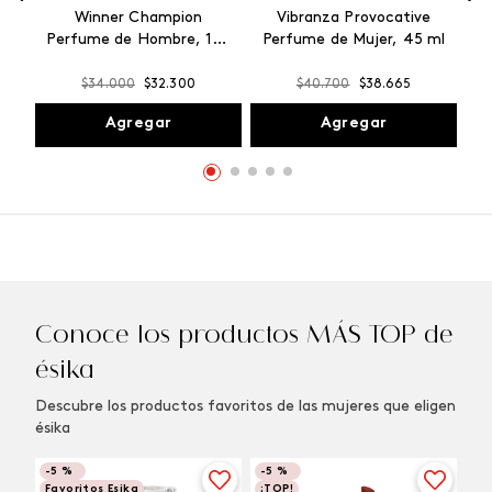
Winner Champion
Vibranza Provocative
Perfume de Hombre, 100
Perfume de Mujer, 45 ml
ml
$
34
.
000
$
32
.
300
$
40
.
700
$
38
.
665
Agregar
Agregar
Conoce los productos MÁS TOP de
ésika
Descubre los productos favoritos de las mujeres que eligen
ésika
-
5 %
-
5 %
Favoritos Esika
¡TOP!