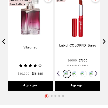
Favoritos Esika
¡TOP!
Top Sellers
Labial COLORFIX Barra
Vibranza
$
8000
$
7600
Pimienta Caliente
$
40
.
700
$
38
.
665
Agregar
Agregar