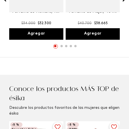
Winner Champion
Vibranza Provocative
Perfume de Hombre, 100
Perfume de Mujer, 45 ml
ml
$
34
.
000
$
32
.
300
$
40
.
700
$
38
.
665
Agregar
Agregar
Conoce los productos MÁS TOP de
ésika
Descubre los productos favoritos de las mujeres que eligen
ésika
-
5 %
-
5 %