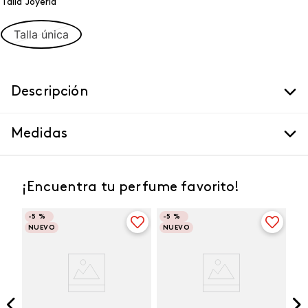
Talla Joyeria
Talla única
Descripción
Medidas
¡Encuentra tu perfume favorito!
-
5 %
-
5 %
NUEVO
NUEVO