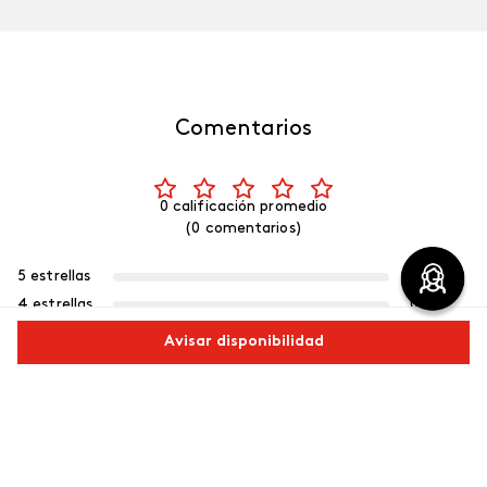
Comentarios
0 calificación promedio
(0 comentarios)
5 estrellas
0%
4 estrellas
0%
3 estrellas
0%
Avisar disponibilidad
2 estrellas
0%
1 estrella
0%
Comparte este producto
Escribe un comentario
Copiar link
Whatsapp
Facebook
Más