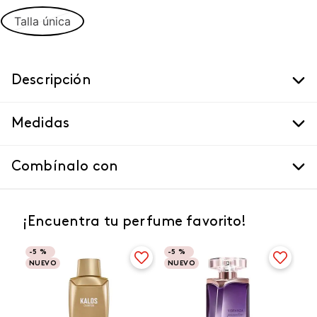
Talla única
Descripción
Medidas
Combínalo con
¡Encuentra tu perfume favorito!
-
5 %
-
5 %
NUEVO
NUEVO