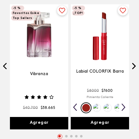
-
5 %
-
5 %
Favoritos Esika
¡TOP!
Top Sellers
Labial COLORFIX Barra
Vibranza
$
8000
$
7600
Pimienta Caliente
$
40
.
700
$
38
.
665
Agregar
Agregar