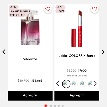
-
5 %
-
5 %
Favoritos Esika
¡TOP!
Top Sellers
Labial COLORFIX Barra
Vibranza
$
8000
$
7600
Pimienta Caliente
$
40
.
700
$
38
.
665
Agregar
Agregar