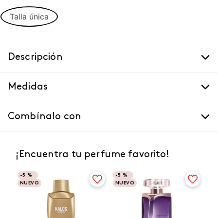
Talla única
Descripción
Medidas
Combínalo con
¡Encuentra tu perfume favorito!
-
5 %
-
5 %
NUEVO
NUEVO