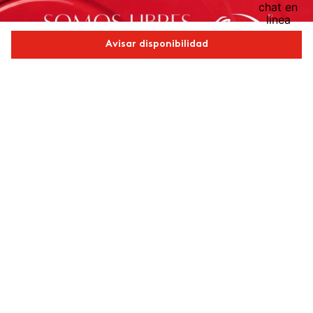
Avisar disponibilidad
Comparte este producto
Copiar link
Whatsapp
Facebook
Más
Redes sociales de ésika