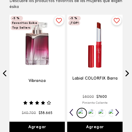
Descubre los productos favoritos de las mujeres que eligen
ésika
-
5 %
-
5 %
Favoritos Esika
¡TOP!
Top Sellers
Labial COLORFIX Barra
Vibranza
$
8000
$
7600
Pimienta Caliente
$
40
.
700
$
38
.
665
Agregar
Agregar