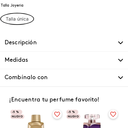
Talla Joyeria
Talla única
Descripción
Medidas
Combínalo con
¡Encuentra tu perfume favorito!
-
5 %
-
5 %
NUEVO
NUEVO