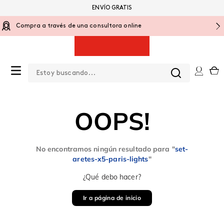
ENVÍO GRATIS
Compra a través de una consultora online
Estoy buscando...
0
OOPS!
No encontramos ningún resultado para "
set-
aretes-x5-paris-lights
"
¿Qué debo hacer?
Ir a página de inicio