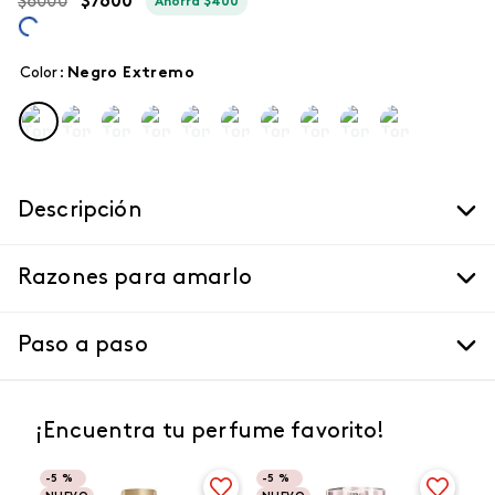
$
8000
$
7600
Ahorra
$
400
Color
:
negro extremo
Descripción
Razones para amarlo
Paso a paso
¡Encuentra tu perfume favorito!
-
5 %
-
5 %