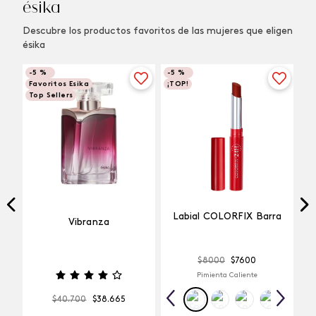
ésika
Descubre los productos favoritos de las mujeres que eligen
ésika
-
5 %
-
5 %
Favoritos Esika
¡TOP!
Top Sellers
Labial COLORFIX Barra
Vibranza
$
8000
$
7600
Pimienta Caliente
$
40
.
700
$
38
.
665