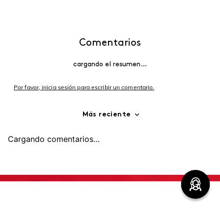
(function() { sessionStorage.setItem("last_referrer",