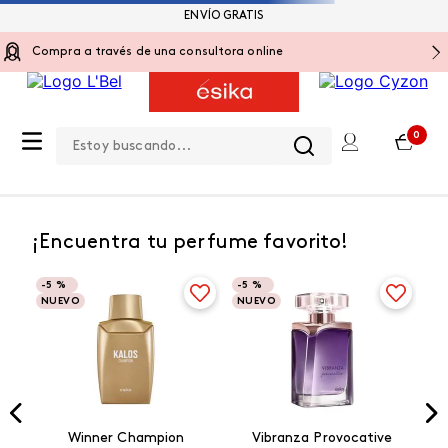
ENVÍO GRATIS
Compra a través de una consultora online
Estoy buscando...
OOPS!
No encontramos ningún resultado para
"
delineador-plumon-para-cejas-
microblading-brow-pro
"
¿Qué debo hacer?
Ir a página de inicio