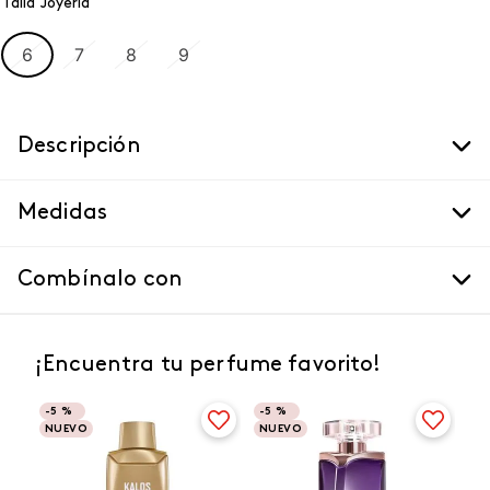
Talla Joyeria
6
7
8
9
Descripción
Medidas
Combínalo con
¡Encuentra tu perfume favorito!
-
5 %
-
5 %
NUEVO
NUEVO