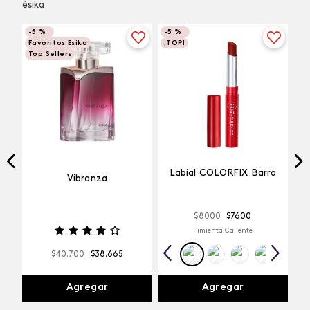
ésika
-
5 %
-
5 %
Favoritos Esika
¡TOP!
Top Sellers
Labial COLORFIX Barra
Vibranza
$
8000
$
7600
Pimienta Caliente
$
40
.
700
$
38
.
665
Agregar
Agregar