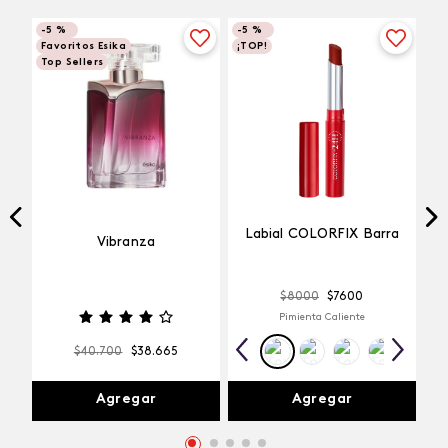
-
5 %
-
5 %
Favoritos Esika
¡TOP!
Top Sellers
Labial COLORFIX Barra
Vibranza
$
8000
$
7600
Pimienta Caliente
$
40
.
700
$
38
.
665
Agregar
Agregar