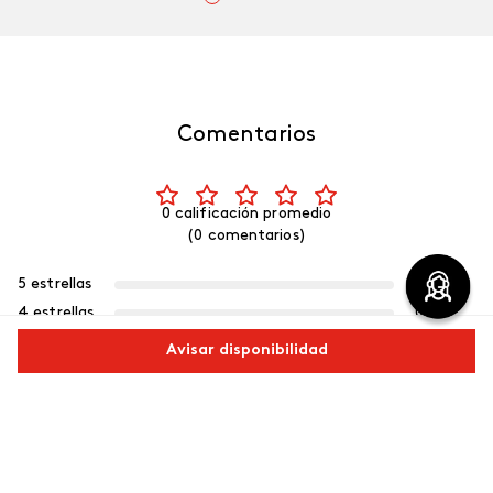
Comentarios
0 calificación promedio
(0 comentarios)
5 estrellas
0%
4 estrellas
0%
3 estrellas
0%
Avisar disponibilidad
2 estrellas
0%
1 estrella
0%
Comparte este producto
Escribe un comentario
Copiar link
Whatsapp
Facebook
Más