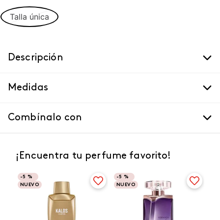
Talla única
Descripción
Medidas
Combínalo con
¡Encuentra tu perfume favorito!
-
5 %
-
5 %
NUEVO
NUEVO