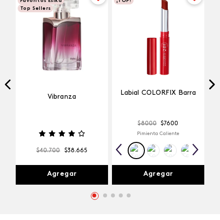
Favoritos Esika
¡TOP!
Top Sellers
Labial COLORFIX Barra
Vibranza
$
8000
$
7600
Pimienta Caliente
$
40
.
700
$
38
.
665
Agregar
Agregar