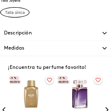
Talla Joyeria
Talla única
Descripción
Medidas
¡Encuentra tu perfume favorito!
-
5 %
-
5 %
NUEVO
NUEVO