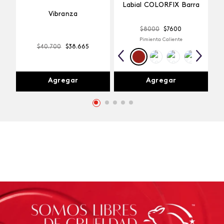
Labial COLORFIX Barra
Vibranza
$
8000
$
7600
Pimienta Caliente
$
40
.
700
$
38
.
665
Agregar
Agregar