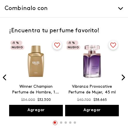
Combínalo con
¡Encuentra tu perfume favorito!
-
5 %
-
5 %
NUEVO
NUEVO
Winner Champion
Vibranza Provocative
Perfume de Hombre, 100
Perfume de Mujer, 45 ml
ml
$
34
.
000
$
32
.
300
$
40
.
700
$
38
.
665
Agregar
Agregar